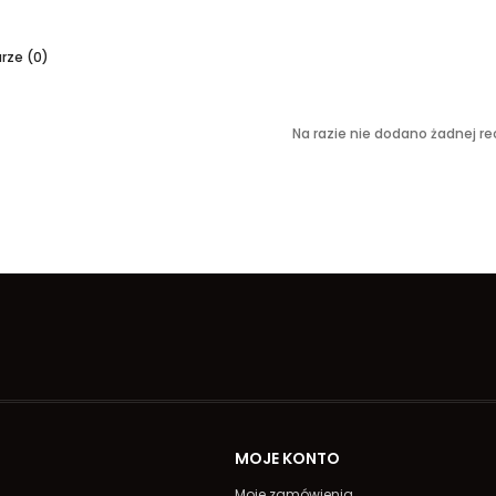
ze (0)
Na razie nie dodano żadnej rec
A
MOJE KONTO
Moje zamówienia