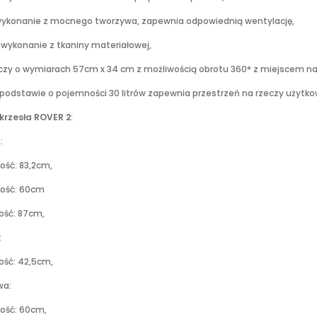
wykonanie z mocnego tworzywa, zapewnia odpowiednią wentylację,
o wykonanie z tkaniny materiałowej,
oczy o wymiarach 57cm x 34 cm z możliwością obrotu 360° z miejscem na
 podstawie o pojemności 30 litrów zapewnia przestrzeń na rzeczy użytko
krzesła ROVER 2
:
:
ść: 83,2cm,
ość: 60cm
ść: 87cm,
:
ć: 42,5cm,
wa:
ść: 60cm,