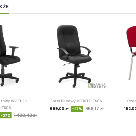
KŻE
towy INVITUS II
Fotel Biurowy MEFISTO TS06
Krze
J TS06
699,00 zł
958,17 zł
152,00
-27%
1 430,49 zł
-27%