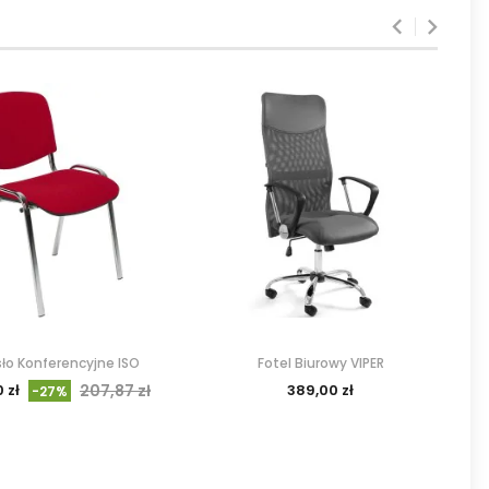
sło Konferencyjne ISO
Fotel Biurowy VIPER
 zł
207,87 zł
389,00 zł
-27%