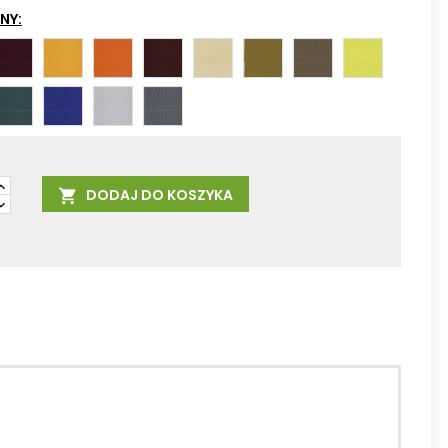
NY:
BL403
BL404
BL405
BL406
BL407
BL408
BL409
BL410
BURGUNDY
HONEY
MANDARIN
COCOA
BUTTERCUP
KHAKI
TAUPE
MUSTARD
BL414
BL415
BL416
BL417
E
STEELBLUE
ROYALBLUE
SNOWY
Slategrey
DODAJ DO KOSZYKA
