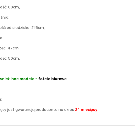
ść: 60cm,
tniki:
 od siedziska: 21,5cm,
o:
ść: 47cm,
ść: 50cm.
wnież inne modele -
fotele biurowe
.
:
jęty jest gwarancją producenta na okres
24
miesięcy.