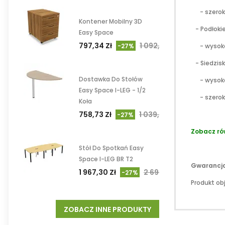
- szeroko
Kontener Mobilny 3D
- Podłokie
Easy Space
797,34 Zł
1 092,24 Zł
- wysokość
-27%
- Siedzisk
Dostawka Do Stołów
- wysoko
Easy Space I-LEG - 1/2
- szeroko
Koła
758,73 Zł
1 039,35 Zł
-27%
Zobacz ró
Stół Do Spotkań Easy
Space I-LEG BR T2
Gwarancja
1 967,30 Zł
2 694,93 Zł
-27%
Produkt ob
ZOBACZ INNE PRODUKTY