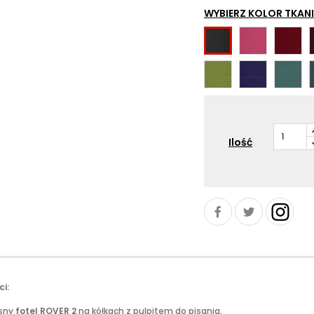
WYBIERZ KOLOR TKANI
BL401
BL402
BL418
MAGENTA
DEEPRED
BLACK
BL411
BL412
BL413
OLIVE
NAVYBLUE
TEALBLU
Ilość
i:
sny
fotel ROVER 2
na kółkach z pulpitem do pisania,