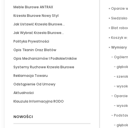
Meble Biurowe ANTRAX
» Oparcie 
Krzesła Biurowe Nowy Styl
» Siedzisk
Jak Ustawić Krzesła Biurowe...
» Blat rob
Jak Wybrać Krzesła Biurowe...
» Koszyk w
Polityka Prywatności
»
Wymiary 
Opis Tkanin Oraz Blatów
- Ogółem
Opis Mechanizmów I Podłokietników
- głęboko
Systemy Ruchowe Krzesła Biurowe
Reklamacja Towaru
- szerok
Odstąpienie Od Umowy
- wysoko
Aktualności
- Oparcie
Klauzula Informacyjna RODO
- wysokoś
- Podsta
NOWOŚCI
- głęboko