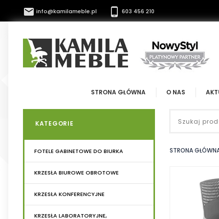


info@kamilameble.pl
603 456 210
STRONA GŁÓWNA
O NAS
AKT
KATEGORIE
STRONA GŁÓWN
FOTELE GABINETOWE DO BIURKA
KRZESŁA BIUROWE OBROTOWE
KRZESŁA KONFERENCYJNE
KRZESŁA LABORATORYJNE,