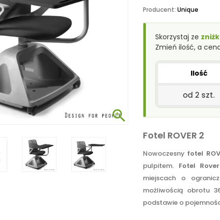
Producent:
Unique
Skorzystaj ze
zniżk
Zmień ilość, a cen
Ilość
od 2 szt.

Fotel ROVER 2
Nowoczesny
fotel RO
pulpitem.
Fotel Rover
miejscach o ogranicz
możliwością obrotu 36
podstawie o pojemności