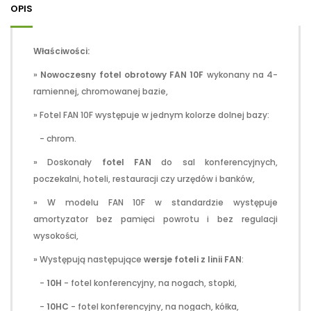
OPIS
Właściwości:
»
Nowoczesny fotel obrotowy FAN 10F
wykonany na 4-
ramiennej, chromowanej bazie,
» Fotel FAN 10F występuje w jednym kolorze dolnej bazy:
- chrom.
» Doskonały
fotel FAN
do sal konferencyjnych,
poczekalni, hoteli, restauracji czy urzędów i banków,
» W modelu FAN 10F w standardzie występuje
amortyzator bez pamięci powrotu i bez regulacji
wysokości,
» Występują następujące
wersje foteli z linii FAN
:
-
10H
- fotel konferencyjny, na nogach, stopki,
-
10HC
- fotel konferencyjny, na nogach, kółka,