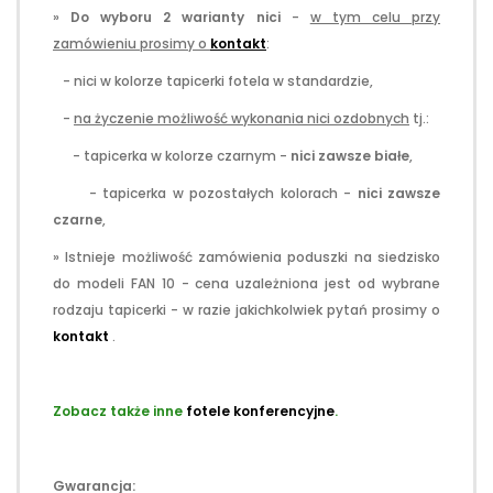
»
Do wyboru 2 warianty nici
-
w tym celu przy
zamówieniu prosimy o
kontakt
:
- nici w kolorze tapicerki fotela w standardzie,
-
na życzenie możliwość wykonania nici ozdobnych
tj.:
- tapicerka w kolorze czarnym -
nici zawsze białe
,
- tapicerka w pozostałych kolorach -
nici zawsze
czarne
,
» Istnieje możliwość zamówienia poduszki na siedzisko
do modeli FAN 10 - cena uzależniona jest od wybrane
rodzaju tapicerki - w razie jakichkolwiek pytań prosimy o
kontakt
.
.
Zobacz także inne
fotele konferencyjne
.
.
Gwarancja: