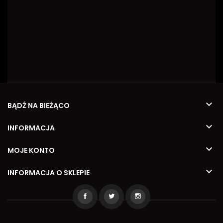

BĄDŹ NA BIEŻĄCO

INFORMACJA

MOJE KONTO

INFORMACJA O SKLEPIE