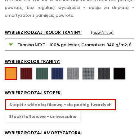
powrotu, bez regulacji wysokości - opcja za dopłatą -
amortyzator z pamięcią powrotu.
WYBIERZ RODZAJ I KOLOR TKANINY:
(rozwiń listę)
WYBIERZ KOLOR TKANINY:
NX-
NX-
NX-
NX-
NX-
NX-
NX-
NX-
7
11
15
10
12
14
16
1
-
-
-
-
-
-
-
-
WYBIERZ RODZAJ STOPEK:
bordowy
ciemnozielony
granatowy
szary
szaro-
grafitowy
czarny
żółty
czarna
Stopki z wkładką filcową - do podłóg twardych
kratka
Stopki teflonowe - uniwersalne
WYBIERZ RODZAJ AMORTYZATORA: