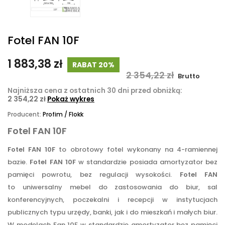
Fotel FAN 10F
1 883,38 zł
RABAT 20%
2 354,22 zł
Brutto
Najniższa cena z ostatnich 30 dni przed obniżką:
2 354,22 zł
Pokaż wykres
Producent:
Profim / Flokk
Fotel FAN 10F
Fotel FAN 10F
to obrotowy fotel wykonany na 4-ramiennej
bazie.
Fotel FAN 10F
w standardzie posiada amortyzator bez
pamięci powrotu, bez regulacji wysokości.
Fotel FAN
to uniwersalny mebel do zastosowania do biur, sal
konferencyjnych, poczekalni i recepcji w instytucjach
publicznych typu urzędy, banki, jak i do mieszkań i małych biur.
W modelach Fan 10F w standardzie amortyzator bez pamięci