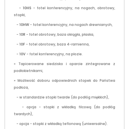
-
10HS
- fotel konferencyjny, na nogach, obrotowy,
stopki,
-
10HW
- fotel konferencyjny, na nogach drewnianych,
-
10R
- fotel obrotowy, baza okrągła, płaska,
-
10F
- fotel obrotowy, baza 4-ramienna,
-
10V
- fotel konferencyjny, na płozie.
» Tapicerowane siedzisko i oparcie zintegrowane z
podłokietnikami,
» Możliwość doboru odpowiednich stopek do Państwa
podłoża,
- w standardzie stopki twarde (do podłóg miękkich),
- opcja - stopki z wkładką filcową (do podłóg
twardych),
- opcja - stopki z wkładką teflonową (uniwersalne).