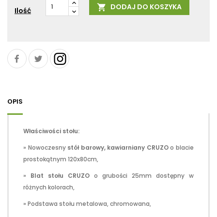
DODAJ DO KOSZYKA

red
Ilość
VR
OPIS
Właściwości stołu:
» Nowoczesny
stół barowy, kawiarniany CRUZO
o blacie
prostokątnym 120x80cm,
»
Blat stołu CRUZO
o grubości 25mm dostępny w
różnych kolorach,
» Podstawa stołu metalowa, chromowana,