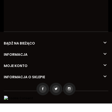

BĄDŹ NA BIEŻĄCO

INFORMACJA

MOJE KONTO

INFORMACJA O SKLEPIE