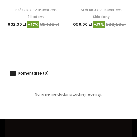
Stół RICO-2 160x80cm
Stół RICO-3 180x80cm
Składany
Składany
602,00 zł
824,10 zł
650,00 zł
890,52 zł
-27%
-27%
Komentarze (0)
Na razie nie dodano żadnej recenzji.