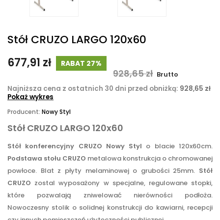
Stół CRUZO LARGO 120x60
677,91 zł
RABAT 27%
928,65 zł
Brutto
Najniższa cena z ostatnich 30 dni przed obniżką:
928,65 zł
Pokaż wykres
Producent:
Nowy Styl
Stół CRUZO LARGO 120x60
Stół konferencyjny CRUZO Nowy Styl
o blacie 120x60cm.
Podstawa stołu CRUZO
metalowa konstrukcja o chromowanej
powłoce. Blat z płyty melaminowej o grubości 25mm.
Stół
CRUZO
zostal wyposażony w specjalne, regulowane stopki,
które pozwalają zniwelować nierówności podłoża.
Nowoczesny stolik o solidnej konstrukcji do kawiarni, recepcji
czy innych pomieszczeń użyteczności publicznej