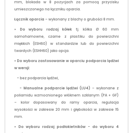
mm, blokada w 8 pozycjach za pomocą przycisku
umieszczonego na łączniku oparcia.
Łącznik oparcia
– wykonany z blachy o grubości 8 mm.
»
Do wyboru rodzaj kółek
tj. kółka Ø 60 mm
samohamowne, czarne z plastiku do powierzchni
miękkich (ESH60) w standardzie lub do powierzchni
twardych (ESHH60) jako opcja.
»
Do wyboru zastosowanie w oparciu podparcia lędźwi
w wersji:
-
bez podparcia lędźwi,
- Manualne podparcie lędźwi (LU4)
– wykonane z
poliamidu wzmocnionego włóknem szklanym (PA + GF)
– kolor dopasowany do ramy oparcia, regulacja
wysokości w zakresie 20 mm i głębokości w zakresie 15
mm.
»
Do wyboru rodzaj podłokietników - do wyboru 4