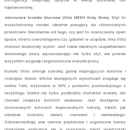
konfiguracji obejmują oparcie w wersji siatkowej lub
tapicerowanej.
Janoszare krzesło biurowe Utila MESH Grey Nowy Styl
to
wszechstronny model, idealnie pasujący do różnorodnych
przestrzeni. Niezależnie od tego, czy jest to nowoczesny open
space, strefa coworkingowa czy gabinet w urzędzie, linia Utila
stanowi doskonały wybór. Jest także idealnym uzupełnieniem
domowego biura, wprowadzając nie tylko styl, ale przede
wszystkim wygodę i ergonomiczne warunki pracy.
Krzesło Utila oferuje szeroką gamę inspirujących kolorów i
rodzajów tkanin. Wśród dostępnych wykończeń znajduje się
siatka Tale, wykonana w 99% z poliestru pochodzącego z
recyklingu. Siatka nie tylko podkreśla charakter krzesła, ale
również zwiększa komfort siedzenia. Jest dostępna w
stonowanych kolorach inspirowanych naturą, takich jak
odcienie szarości, zieleni, czerwieni i niebieskiego.
Odzwierciedlają one ciemne pastelowe i organiczne barwy
doskonale wpisujące się w popularny trend wnętrzarski