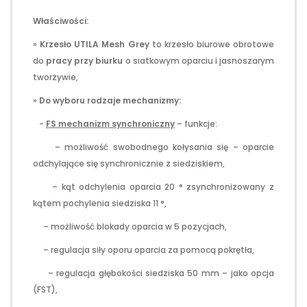
Właściwości:
»
Krzesło UTILA Mesh Grey
to krzesło biurowe obrotowe
do
pracy przy biurku
o siatkowym oparciu i jasnoszarym
tworzywie,
»
Do wyboru rodzaje mechanizmy:
-
FS mechanizm synchroniczny
– funkcje:
– możliwość swobodnego kołysania się – oparcie
odchylające się synchronicznie z siedziskiem,
– kąt odchylenia oparcia 20 ° zsynchronizowany z
kątem pochylenia siedziska 11 °,
– możliwość blokady oparcia w 5 pozycjach,
– regulacja siły oporu oparcia za pomocą pokrętła,
– regulacja głębokości siedziska 50 mm – jako opcja
(FST),