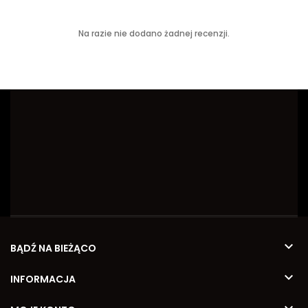
Na razie nie dodano żadnej recenzji.

BĄDŹ NA BIEŻĄCO

INFORMACJA