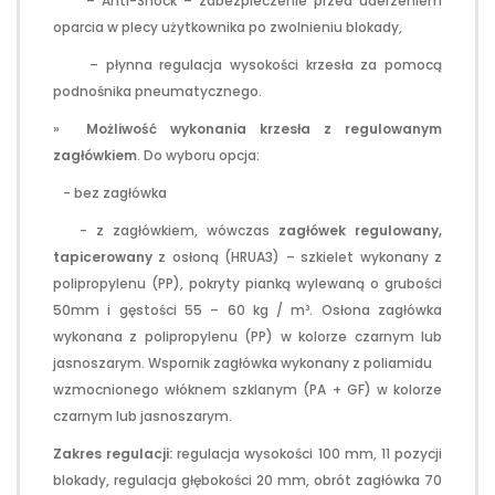
– Anti-Shock – zabezpieczenie przed uderzeniem
oparcia w plecy użytkownika po zwolnieniu blokady,
– płynna regulacja wysokości krzesła za pomocą
podnośnika pneumatycznego.
»
Możliwość wykonania krzesła z regulowanym
zagłówkiem
. Do wyboru opcja:
- bez zagłówka
- z zagłówkiem, wówczas
zagłówek regulowany,
tapicerowany
z osłoną (HRUA3) – szkielet wykonany z
polipropylenu (PP), pokryty pianką wylewaną o grubości
50mm i gęstości 55 – 60 kg / m³. Osłona zagłówka
wykonana z polipropylenu (PP) w kolorze czarnym lub
jasnoszarym. Wspornik zagłówka wykonany z poliamidu
wzmocnionego włóknem szklanym (PA + GF) w kolorze
czarnym lub jasnoszarym.
Zakres regulacji:
regulacja wysokości 100 mm, 11 pozycji
blokady, regulacja głębokości 20 mm, obrót zagłówka 70