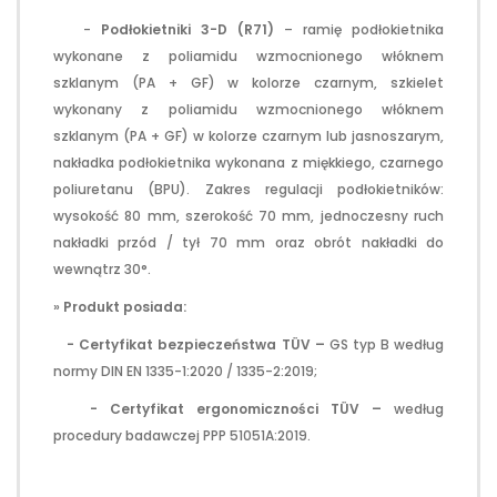
-
Podłokietniki 3-D (R71)
– ramię podłokietnika
wykonane z poliamidu wzmocnionego włóknem
szklanym (PA + GF) w kolorze czarnym, szkielet
wykonany z poliamidu wzmocnionego włóknem
szklanym (PA + GF) w kolorze czarnym lub jasnoszarym,
nakładka podłokietnika wykonana z miękkiego, czarnego
poliuretanu (BPU). Zakres regulacji podłokietników:
wysokość 80 mm, szerokość 70 mm, jednoczesny ruch
nakładki przód / tył 70 mm oraz obrót nakładki do
wewnątrz 30°.
»
Produkt posiada:
- Certyfikat bezpieczeństwa TÜV –
GS typ B według
normy DIN EN 1335-1:2020 / 1335-2:2019;
- Certyfikat ergonomiczności TÜV –
według
procedury badawczej PPP 51051A:2019.