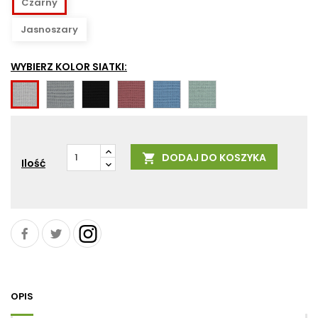
Czarny
Jasnoszary
WYBIERZ KOLOR SIATKI:
MT60123
MT60999
MT64210
MT66185
MT67089
MT60122
DODAJ DO KOSZYKA

Ilość
OPIS