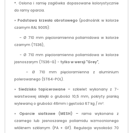
°. Osłona i ramię zagłówka dopasowane kolorystycznie
do ramy oparcia.
»
Podstawa krzesła obrotowego
(podnośnik w kolorze
czarnym RAL 9005):
– Ø 710 mm pięcioramienna poliamidowa w kolorze
czarnym (TS36),
- Ø 710 mm pięcioramienna poliamidowa w kolorze
jasnoszarym (TS36-G) -
tylko w wersji "Grey"
,
– Ø 710 mm pięcioramienna z aluminium
polerowanego (ST64-POL).
»
Siedzisko tapicerowane –
szkielet wykonany z 7-
warstwowej sklejki o grubości 10,5 mm, pokryty pianką
wylewaną o grubości 46mm i gęstości 67 kg / m³.
»
Oparcie siatkowe (MESH) –
rama wykonana z
czarnego lub jasnoszarego poliamidu wzmocnionego
włóknem szklanym (PA + GF). Regulacja wysokości 70