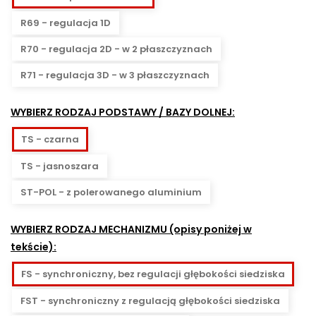
ESHH60
powierzchni
powierzchni
ESH60
R69 - regulacja 1D
miękkich
twardych
w
w
R70 - regulacja 2D - w 2 płaszczyznach
kolorze
kolorze
R71 - regulacja 3D - w 3 płaszczyznach
szarym
szarym
WYBIERZ RODZAJ PODSTAWY / BAZY DOLNEJ:
TS - czarna
TS - jasnoszara
ST-POL - z polerowanego aluminium
WYBIERZ RODZAJ MECHANIZMU (opisy poniżej w
tekście):
FS - synchroniczny, bez regulacji głębokości siedziska
FST - synchroniczny z regulacją głębokości siedziska