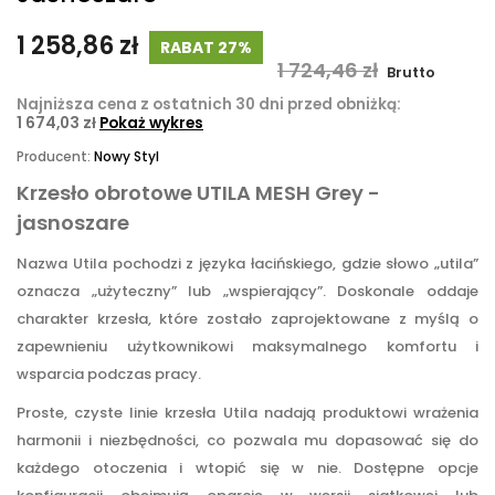
1 258,86 zł
RABAT 27%
1 724,46 zł
Brutto
Najniższa cena z ostatnich 30 dni przed obniżką:
1 674,03 zł
Pokaż wykres
Producent:
Nowy Styl
Krzesło obrotowe UTILA MESH Grey -
jasnoszare
Nazwa Utila pochodzi z języka łacińskiego, gdzie słowo „utila”
oznacza „użyteczny” lub „wspierający”. Doskonale oddaje
charakter krzesła, które zostało zaprojektowane z myślą o
zapewnieniu użytkownikowi maksymalnego komfortu i
wsparcia podczas pracy.
Proste, czyste linie krzesła Utila nadają produktowi wrażenia
harmonii i niezbędności, co pozwala mu dopasować się do
każdego otoczenia i wtopić się w nie. Dostępne opcje