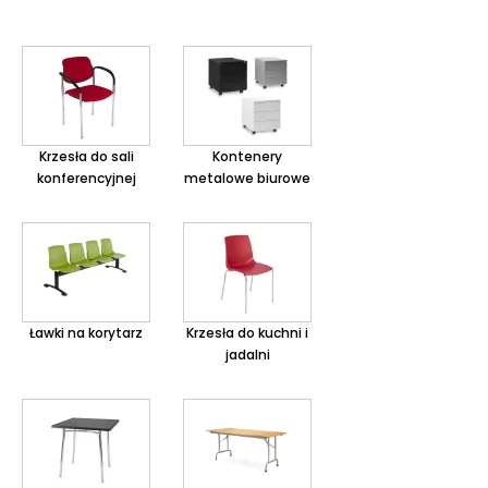
kierunku aspektów psychologicznych i poznawczych. To
holistyczne podejście, w którym bierze się pod uwagę całość
doświadczenia użytkownika, znane jest jako Dyscyplina
Czynników Ludzkich.
Wychodząc naprzeciw Państwa oczekiwaniom wprowadzamy do
oferty najnowocześniejsze i ergonomiczne krzesła obrotowe czy
fotele biurowe. Między innymi fotel Action to fotel gabinetowy,
Krzesła do sali
Kontenery
który jednocześnie zapewnia wygodę i optymalną pozycję ciała.
konferencyjnej
metalowe biurowe
Fotel cechuje wyjątkowo ergonomiczny charakter dzięki
możliwości płynnej regulacji kąta nachylenia siedziska i oparcia,
dzięki regulowanemu podparciu odcinka lędźwiowego
kręgosłupa oraz regulowanym podłokietnikom.
Wyróżniającym elementem modelu jest szeroki, muli-regulowany
zagłówek, zapewniający solidne podparcie dla karku i głowy.
Unikatowa forma fotela podkreślona została przez aluminiowe
Ławki na korytarz
Krzesła do kuchni i
elementy podtrzymujące oparcie, nadające mu lekko industrialny
jadalni
wygląd.
Fotel Action
posiada również znany na całym świecie znak GS,
który potwierdza spełnienie wymagań jakościowych określonych
przez niemieckie przepisy dotyczące bezpieczeństwa sprzętu i
produktów. Zapraszamy do zapoznania się z ofertą na
krzesła i
fotele Profim , Nowy Styl .