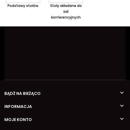
Podstawy stołów
Stoły składane do
sal
konferencyjnych

BĄDŹ NA BIEŻĄCO

INFORMACJA

MOJE KONTO