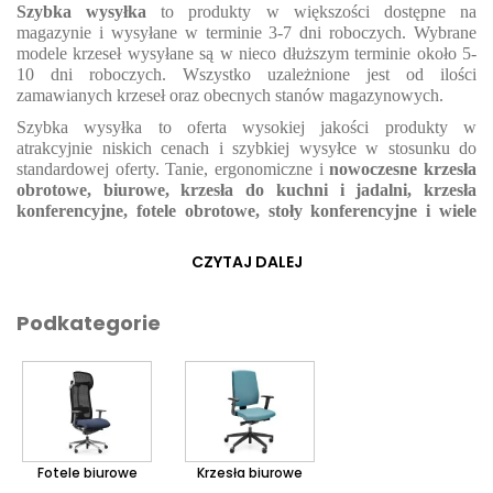
Szybka wysyłka
to produkty w większości dostępne na
magazynie i wysyłane w terminie 3-7 dni roboczych. Wybrane
modele krzeseł wysyłane są w nieco dłuższym terminie około 5-
10 dni roboczych. Wszystko uzależnione jest od ilości
zamawianych krzeseł oraz obecnych stanów magazynowych.
Szybka wysyłka to oferta wysokiej jakości produkty w
atrakcyjnie niskich cenach i szybkiej wysyłce w stosunku do
standardowej oferty. Tanie, ergonomiczne i
nowoczesne krzesła
obrotowe, biurowe, krzesła do kuchni i jadalni, krzesła
konferencyjne, fotele obrotowe, stoły konferencyjne i wiele
wiele więcej...
.
CZYTAJ DALEJ
Przed zamówieniem większej ilości krzeseł zapraszamy do
kontaktu w celu potwierdzenia aktualnych stanów
magazynowych.
Podkategorie
Kiedy tworzymy ofertę na meble, uważnie przyglądamy się
potrzebom użytkowników, szczególnie w kontekście codziennych
czynności. Naszym celem jest tworzenie mebli, które zapewniają
pozytywne doświadczenia dla każdego użytkownika.
Tradycyjnie przy projektowaniu miejsc pracy koncentrowano się
na potrzebach fizycznych i działaniach pracownika - dobry
Fotele biurowe
Krzesła biurowe
projekt był wydajny. Ostatnio obserwujemy przesunięcie w