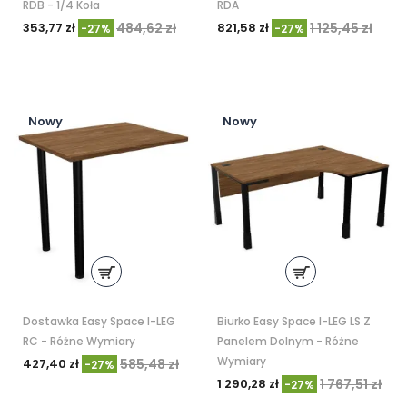
RDB - 1/4 Koła
RDA
353,77 zł
484,62 zł
821,58 zł
1 125,45 zł
-27%
-27%
Nowy
Nowy
Dostawka Easy Space I-LEG
Biurko Easy Space I-LEG LS Z
RC - Różne Wymiary
Panelem Dolnym - Różne
Wymiary
427,40 zł
585,48 zł
-27%
1 290,28 zł
1 767,51 zł
-27%