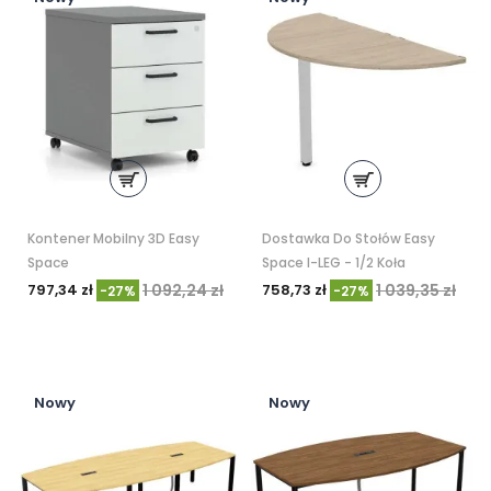
Kontener Mobilny 3D Easy
Dostawka Do Stołów Easy
Space
Space I-LEG - 1/2 Koła
797,34 zł
1 092,24 zł
758,73 zł
1 039,35 zł
-27%
-27%
Nowy
Nowy