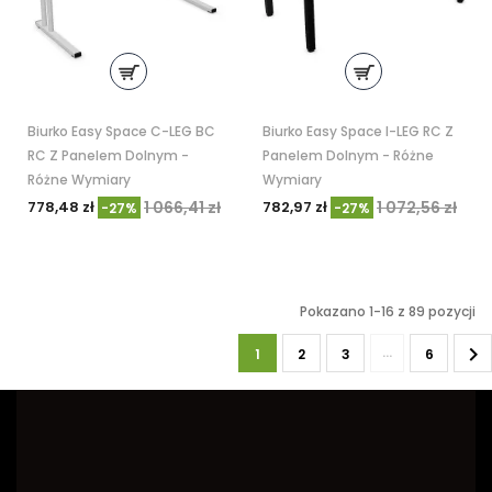
Biurko Easy Space C-LEG BC
Biurko Easy Space I-LEG RC Z
RC Z Panelem Dolnym -
Panelem Dolnym - Różne
Różne Wymiary
Wymiary
778,48 zł
1 066,41 zł
782,97 zł
1 072,56 zł
-27%
-27%
Pokazano 1-16 z 89 pozycji

…
1
2
3
6