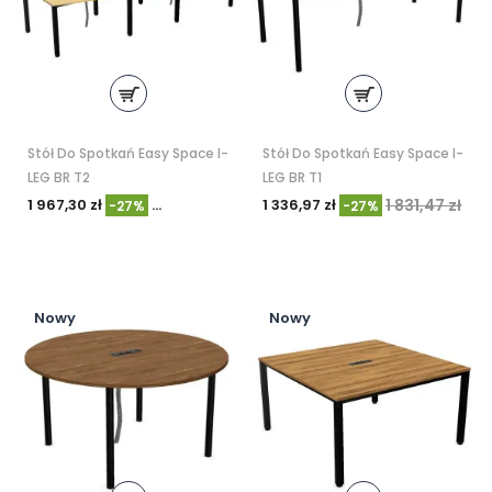
Stół Do Spotkań Easy Space I-
Stół Do Spotkań Easy Space I-
LEG BR T2
LEG BR T1
1 967,30 zł
2 694,93 zł
1 336,97 zł
1 831,47 zł
-27%
-27%
Nowy
Nowy