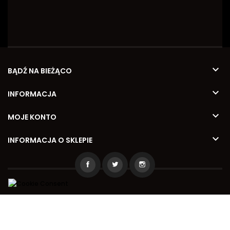

BĄDŹ NA BIEŻĄCO

INFORMACJA

MOJE KONTO

INFORMACJA O SKLEPIE
2026 © Kamila Meble