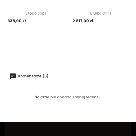
Stopa Sop1
Biurko OPT1
338,00 zł
2 817,00 zł
Komentarze (0)
Na razie nie dodano żadnej recenzji.