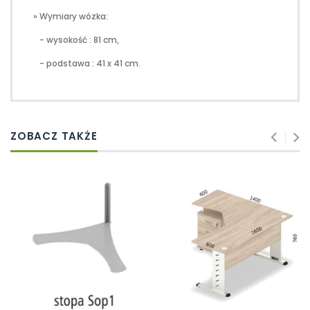
» Wymiary wózka:
- wysokość : 81 cm,
- podstawa : 41 x 41 cm.
ZOBACZ TAKŻE