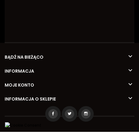

BĄDŹ NA BIEŻĄCO

INFORMACJA

MOJE KONTO

INFORMACJA O SKLEPIE