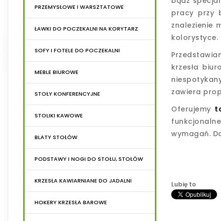
bądź specjal
PRZEMYSŁOWE I WARSZTATOWE
pracy przy 
znalezienie 
ŁAWKI DO POCZEKALNI NA KORYTARZ
kolorystyce.
SOFY I FOTELE DO POCZEKALNI
Przedstawi
krzesła biu
MEBLE BIUROWE
niespotykan
zawiera prop
STOŁY KONFERENCYJNE
Oferujemy
t
STOLIKI KAWOWE
funkcjonaln
wymagań. Dos
BLATY STOŁÓW
PODSTAWY I NOGI DO STOŁU, STOŁÓW
KRZESŁA KAWIARNIANE DO JADALNI
Lubię to
HOKERY KRZESŁA BAROWE