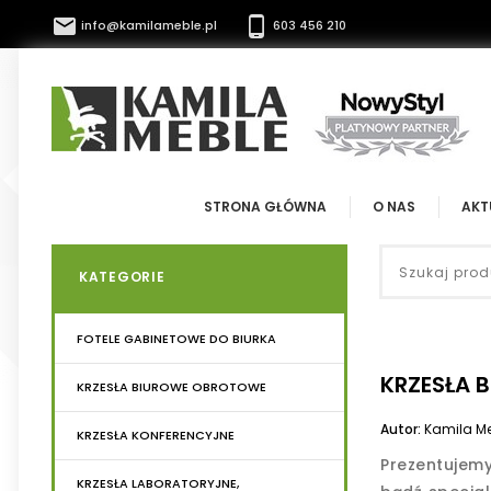


info@kamilameble.pl
603 456 210
STRONA GŁÓWNA
O NAS
AKT
KATEGORIE
FOTELE GABINETOWE DO BIURKA
KRZESŁA 
KRZESŁA BIUROWE OBROTOWE
Autor:
Kamila M
KRZESŁA KONFERENCYJNE
Prezentujem
KRZESŁA LABORATORYJNE,