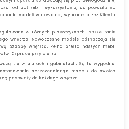
owanym oparciu sprawdzają się przy wielogodzinnej
ności od potrzeb i wykorzystania, co pozwala na
konania modeli w dowolnej, wybranej przez Klienta
regulowane w różnych płaszczyznach. Nasze tanie
dego wnętrza. Nowoczesne modele odznaczają się
awą ozdobę wnętrza. Pełna oferta naszych mebli
atwi Ci pracę przy biurku.
wdzą się w biurach i gabinetach. Są to wygodne,
 dostosowanie poszczególnego modelu do swoich
będą pasowały do każdego wnętrza.