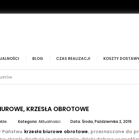
UALNOŚCI
BLOG
CZAS REALIZACJI
KOSZTY DOSTAW
BIUROWE, KRZESŁA OBROTOWE
eble
Kategoria:
Aktualności
Data:
Środa,
Października
2,
2019
y Państwu
krzesła biurowe obrotowe
, przeznaczone do p