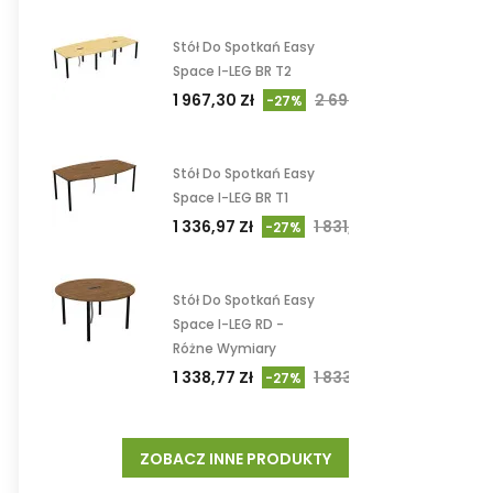
Stół Do Spotkań Easy
Space I-LEG BR T2
1 967,30 Zł
2 694,93 Zł
-27%
Stół Do Spotkań Easy
Space I-LEG BR T1
1 336,97 Zł
1 831,47 Zł
-27%
Stół Do Spotkań Easy
Space I-LEG RD -
Różne Wymiary
1 338,77 Zł
1 833,93 Zł
-27%
ZOBACZ INNE PRODUKTY