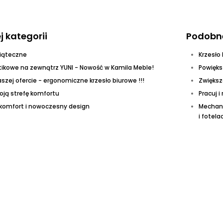
j kategorii
Podobn
iąteczne
Krzesło
stikowe na zewnątrz YUNI - Nowość w Kamila Meble!
Powięks
zej ofercie - ergonomiczne krzesło biurowe !!!
Zwiększ
oją strefę komfortu
Pracuj 
komfort i nowoczesny design
Mechani
i fotela