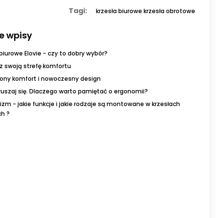
Tagi:
krzesła biurowe
krzesła obrotowe
e wpisy
 biurowe Elovie - czy to dobry wybór?
z swoją strefę komfortu
ony komfort i nowoczesny design
i ruszaj się. Dlaczego warto pamiętać o ergonomii?
zm - jakie funkcje i jakie rodzaje są montowane w krzesłach
ch ?