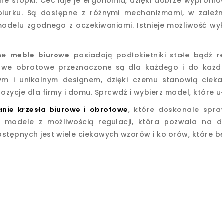
ne stopki. Cechuje je ergonomia, dzięki dobrze wyprofil
biurku. Są dostępne z różnymi mechanizmami, w zależ
modelu zgodnego z oczekiwaniami. Istnieje możliwość wy
ane
meble biurowe
posiadają podłokietniki stałe bądź 
rowe obrotowe przeznaczone są dla każdego i do każ
ym i unikalnym designem, dzięki czemu stanowią ciek
ozycje dla firmy i domu. Sprawdź i wybierz model, które uł
anie krzesła biurowe i obrotowe
, które doskonale spra
e modele z możliwością regulacji, która pozwala na
tępnych jest wiele ciekawych wzorów i kolorów, które 