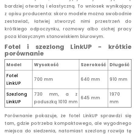
bardziej otwartą i elastyczną. To wniosek wynikający
z opisu producenta: skoro modele można swobodnie
zestawiać, łatwiej stworzyć nimi przestrzeń do
krótkiego odpoczynku, rozmowy albo cichej pracy
poza klasycznym stanowiskiem biurowym.
Fotel i szezlong LinkUP - krótkie
porównanie
Model
Wysokość
Szerokość
Długość
Fotel
700 mm
640 mm
910 mm
LinkUP
Szezlong
730 mm, a z
1970
645 mm
LinkUP
poduszką 1010 mm
mm
Porównanie pokazuje, że fotel LinkUP sprawdzi się
tam, gdzie potrzeba kompaktowego, ale wygodnego
miejsca do siedzenia, natomiast szezlong rozwija tę