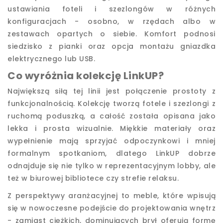
ustawiania foteli i szezlongów w różnych
konfiguracjach - osobno, w rzędach albo w
zestawach opartych o siebie. Komfort podnosi
siedzisko z pianki oraz opcja montażu gniazdka
elektrycznego lub USB.
Co wyróżnia kolekcję LinkUP?
Największą siłą tej linii jest połączenie prostoty z
funkcjonalnością. Kolekcję tworzą fotele i szezlongi z
ruchomą poduszką, a całość została opisana jako
lekka i prosta wizualnie. Miękkie materiały oraz
wypełnienie mają sprzyjać odpoczynkowi i mniej
formalnym spotkaniom, dlatego LinkUP dobrze
odnajduje się nie tylko w reprezentacyjnym lobby, ale
też w biurowej bibliotece czy strefie relaksu.
Z perspektywy aranżacyjnej to meble, które wpisują
się w nowoczesne podejście do projektowania wnętrz
- zamiast ciężkich, dominujących brył oferują formę