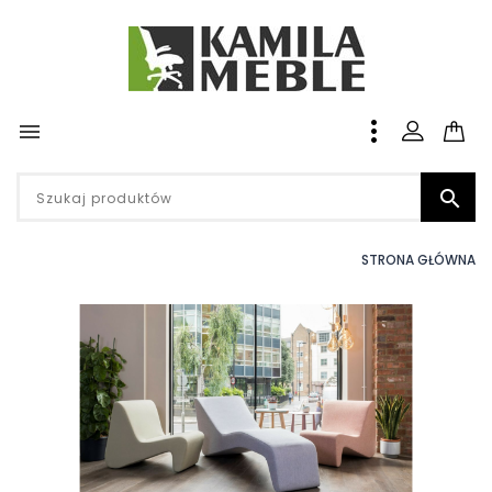


STRONA GŁÓWNA