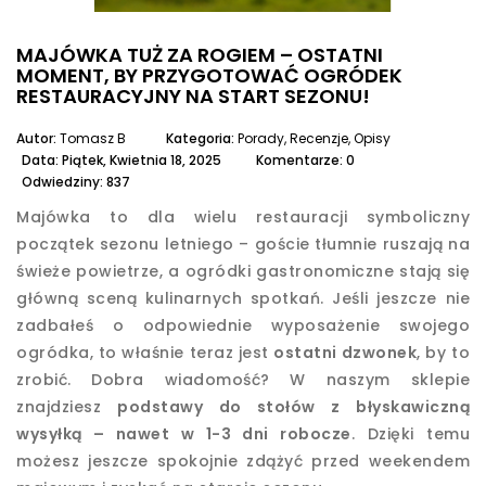
MAJÓWKA TUŻ ZA ROGIEM – OSTATNI
MOMENT, BY PRZYGOTOWAĆ OGRÓDEK
RESTAURACYJNY NA START SEZONU!
Autor:
Tomasz B
Kategoria:
Porady, Recenzje, Opisy
Data:
Piątek,
Kwietnia
18,
2025
Komentarze: 0
Odwiedziny: 837
Majówka to dla wielu restauracji symboliczny
początek sezonu letniego – goście tłumnie ruszają na
świeże powietrze, a ogródki gastronomiczne stają się
główną sceną kulinarnych spotkań. Jeśli jeszcze nie
zadbałeś o odpowiednie wyposażenie swojego
ogródka, to właśnie teraz jest
ostatni dzwonek
, by to
zrobić. Dobra wiadomość? W naszym sklepie
znajdziesz
podstawy do stołów z błyskawiczną
wysyłką – nawet w 1-3 dni robocze
. Dzięki temu
możesz jeszcze spokojnie zdążyć przed weekendem