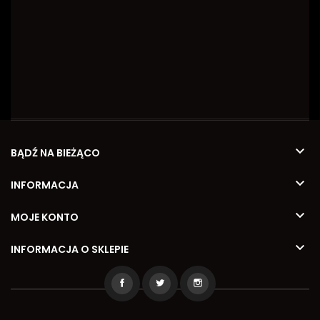

BĄDŹ NA BIEŻĄCO

INFORMACJA

MOJE KONTO

INFORMACJA O SKLEPIE