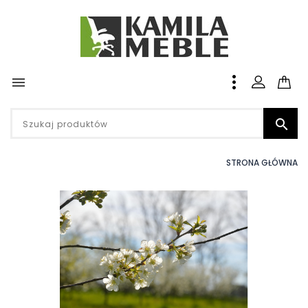


STRONA GŁÓWNA