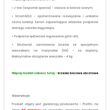
» J-bar (wspornik oparcia) - zawsze w kolorze szarym,
» SmartADLS - opatentowane rozwiązanie i unikalna
cecha kolekcji Xenon zapewniająca właściwe podparcie
dolnego odcinka kręgosłupa,
» Podparcie lędźwiowe regulowane góra-dół,
» Możliwość zamówienia krzesła ze specjalnym
wieszakiem na marynarke (HA) - za dopłatą.
Maksymalne obciążenie wieszaka - 4 kg.
Więcej modeli zobacz tutaj -
krzesła biurowe obrotowe
.
Gwarancja:
Produkt objęty jest gwarancją producenta -
Profim,
na
okres
60 miesięcy
na wszystkie elementy konstrukcji