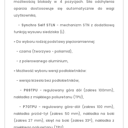
możliwością blokady w 4 pozycjach. Siła odchylenia
oparcia dostosowuje się automatycznie do wagi
użytkownika,
-
Synchro Self STLN
- mechanizm STN z dodatkową
funkcją wysuwu siedziska (L).
» Do wyboru rodzaj podstawy pięcioramiennej:
- czarna (tworzywo - poliamid),
- z polerowanego aluminium,
» Możliwość wyboru wersji podłokietników:
- wersja krzesła bez podłokietników,
-
P69TPU
- regulowany góra dół (zakres 100mm),
nakładka z miękkiego poliuretanu (TPU),
-
P70TPU
- regulowany góra-dół (zakres 100 mm),
nakładka przód-tył (zakres 50 mm), nakładka na boki
(zakres 27 mm), skręt na boki (zakres 33°), nakładka z
miękkiego poliuretanu (TPU).