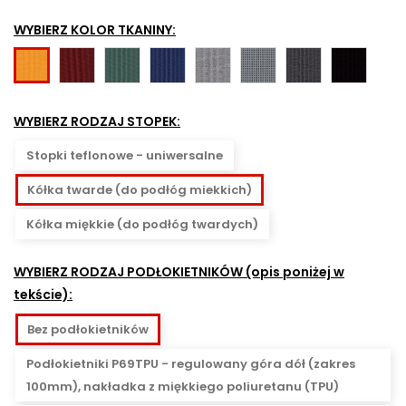
WYBIERZ KOLOR TKANINY:
NX-
NX-
NX-
NX-
NX-
NX-
NX-
NX-
7
11
15
10
12
14
16
1
-
-
-
-
-
-
-
-
WYBIERZ RODZAJ STOPEK:
bordowy
ciemnozielony
granatowy
szary
szaro-
grafitowy
czarny
żółty
czarna
Stopki teflonowe - uniwersalne
kratka
Kółka twarde (do podłóg miekkich)
Kółka miękkie (do podłóg twardych)
WYBIERZ RODZAJ PODŁOKIETNIKÓW (opis poniżej w
tekście):
Bez podłokietników
Podłokietniki P69TPU - regulowany góra dół (zakres
100mm), nakładka z miękkiego poliuretanu (TPU)