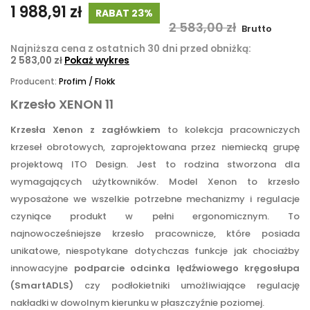
1 988,91 zł
RABAT 23%
2 583,00 zł
Brutto
Najniższa cena z ostatnich 30 dni przed obniżką:
2 583,00 zł
Pokaż wykres
Producent:
Profim / Flokk
Krzesło XENON 11
Krzesła Xenon z zagłówkiem
to kolekcja pracowniczych
krzeseł obrotowych, zaprojektowana przez niemiecką grupę
projektową ITO Design. Jest to rodzina stworzona dla
wymagających użytkowników. Model Xenon to krzesło
wyposażone we wszelkie potrzebne mechanizmy i regulacje
czyniące produkt w pełni ergonomicznym. To
najnowocześniejsze krzesło pracownicze, które posiada
unikatowe, niespotykane dotychczas funkcje jak chociażby
innowacyjne
podparcie odcinka lędźwiowego kręgosłupa
(SmartADLS)
czy podłokietniki umożliwiające regulację
nakładki w dowolnym kierunku w płaszczyźnie poziomej.