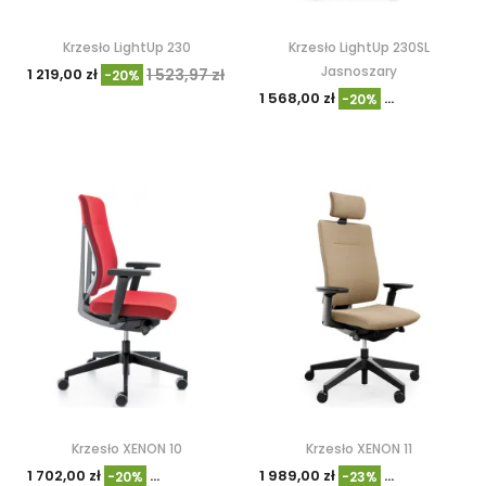
Krzesło LightUp 230
Krzesło LightUp 230SL
Jasnoszary
1 219,00 zł
1 523,97 zł
-20%
1 568,00 zł
1 959,39 zł
-20%
Krzesło XENON 10
Krzesło XENON 11
1 702,00 zł
2 127,90 zł
1 989,00 zł
2 583,00 zł
-20%
-23%