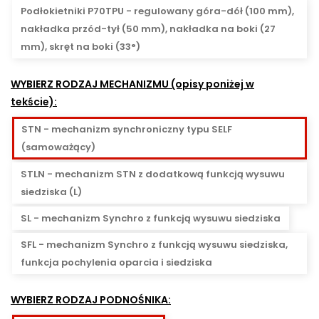
Podłokietniki P70TPU - regulowany góra-dół (100 mm),
nakładka przód-tył (50 mm), nakładka na boki (27
mm), skręt na boki (33°)
WYBIERZ RODZAJ MECHANIZMU (opisy poniżej w
tekście):
STN - mechanizm synchroniczny typu SELF
(samoważący)
STLN - mechanizm STN z dodatkową funkcją wysuwu
siedziska (L)
SL - mechanizm Synchro z funkcją wysuwu siedziska
SFL - mechanizm Synchro z funkcją wysuwu siedziska,
funkcja pochylenia oparcia i siedziska
WYBIERZ RODZAJ PODNOŚNIKA: