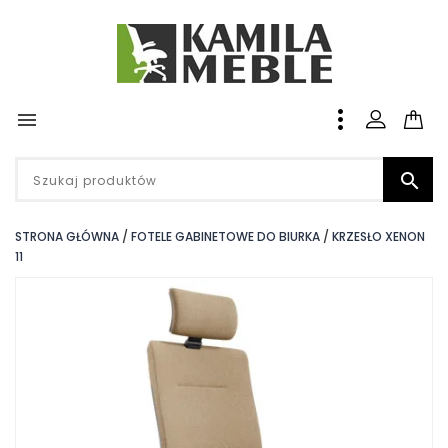


STRONA GŁÓWNA
FOTELE GABINETOWE DO BIURKA
KRZESŁO XENON
11