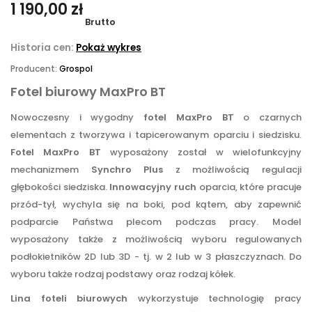
1 190,00 zł
Brutto
Historia cen:
Pokaż wykres
Producent:
Grospol
Fotel biurowy MaxPro BT
Nowoczesny i wygodny
fotel MaxPro BT
o czarnych
elementach z tworzywa i tapicerowanym oparciu i siedzisku.
Fotel MaxPro BT
wyposażony został w wielofunkcyjny
mechanizmem
Synchro Plus
z możliwością regulacji
głębokości siedziska.
Innowacyjny ruch
oparcia, które pracuje
przód-tył, wychyla się na boki, pod kątem, aby zapewnić
podparcie Państwa plecom podczas pracy. Model
wyposażony także z możliwością wyboru regulowanych
podłokietników 2D lub 3D - tj. w 2 lub w 3 płaszczyznach. Do
wyboru także rodzaj podstawy oraz rodzaj kółek.
Lina foteli biurowych
wykorzystuje technologię pracy