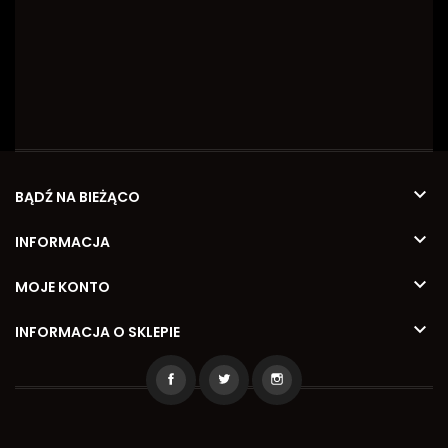

BĄDŹ NA BIEŻĄCO

INFORMACJA

MOJE KONTO

INFORMACJA O SKLEPIE