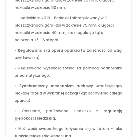
płaszczyznach: góra-dół, w zakresie 75 mm, długości
nakładki w zakresie 50 mm,
- podłokietnik R10 - Podłokietnik regulowany w 3
płaszczyznach: góra-dół w zakresie 75 mm, długości
nakładki w zakresie 40 mm, oraz regulacja kąta
położenia +/- 15 stopni.
»
Regulowana siła oporu oparcia
(w zależności od wagi
użytkownika),
» Regulowana wysokość fotela za pomocą podnośnika
pneumatycznego,
»
Synchroniczny mechanizm ruchowy
umożliwiający
blokadę fotela w wybranej pozycji (kąt pochylenia całego
oparcia),
» Obszerne, profilowane siedzisko z
regulacją
głębokości siedziska
,
» Możliwość swobodnego kołysania się w fotelu - jako
funkcja relaksu dla kręgosłupa,