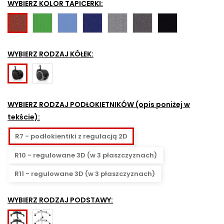
WYBIERZ KOLOR TAPICERKI:
BN04
BN13
BN03
BN05
BN14
BN01
BN02
-
-
-
-
-
-
zielony
granatowy
szary
ciemnoszary
czarny
czerwony
WYBIERZ RODZAJ KÓŁEK:
Do
Do
powierzchni
powierzchni
twardych
miękkich
WYBIERZ RODZAJ PODŁOKIETNIKÓW (opis poniżej w
-
np.
tekście):
zabezpieczają
dywany
przed
R7 - podłokientiki z regulacją 2D
zarysowaniem
R10 - regulowane 3D (w 3 płaszczyznach)
R11 - regulowane 3D (w 3 płaszczyznach)
WYBIERZ RODZAJ PODSTAWY:
Polerowane
Czarna,