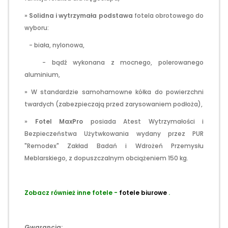
»
Solidna i wytrzymała podstawa
fotela obrotowego do
wyboru:
- biała, nylonowa,
- bądź wykonana z mocnego, polerowanego
aluminium,
» W standardzie samohamowne kółka do powierzchni
twardych (zabezpieczają przed zarysowaniem podłoża),
»
Fotel MaxPro
posiada Atest Wytrzymałości i
Bezpieczeństwa Użytwkowania wydany przez PUR
"Remodex" Zakład Badań i Wdrożeń Przemysłu
Meblarskiego, z dopuszczalnym obciążeniem 150 kg.
Zobacz również inne fotele -
fotele biurowe
.
Gwarancja: