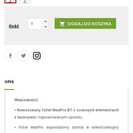
aluminium
nylonowa
DODAJ DO KOSZYKA

Ilość
OPIS
Właściwości:
»
Nowoczesny fotel MaxPro BT
o
czarnych elementach
z tworzywa
i tapicerowanym oparciu,
» Fotel MaxPro wyposażony został w wielofunkcyjny