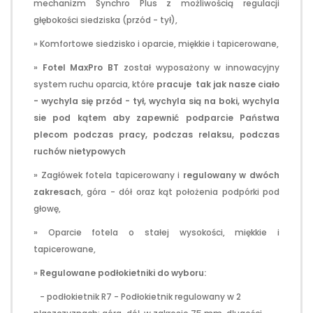
mechanizm Synchro Plus z możliwością regulacji
głębokości siedziska (przód - tył),
» Komfortowe siedzisko i oparcie, miękkie i tapicerowane,
»
Fotel MaxPro BT
został wyposażony w innowacyjny
system ruchu oparcia, które
pracuje tak jak nasze ciało
- wychyla się przód - tył, wychyla sią na boki, wychyla
sie pod kątem aby zapewnić podparcie Państwa
plecom podczas pracy, podczas relaksu, podczas
ruchów nietypowych
» Zagłówek fotela tapicerowany i
regulowany w dwóch
zakresach
, góra - dół oraz kąt położenia podpórki pod
głowę,
» Oparcie fotela o stałej wysokości, miękkie i
tapicerowane,
»
Regulowane podłokietniki do wyboru:
- podłokietnik R7 - Podłokietnik regulowany w 2