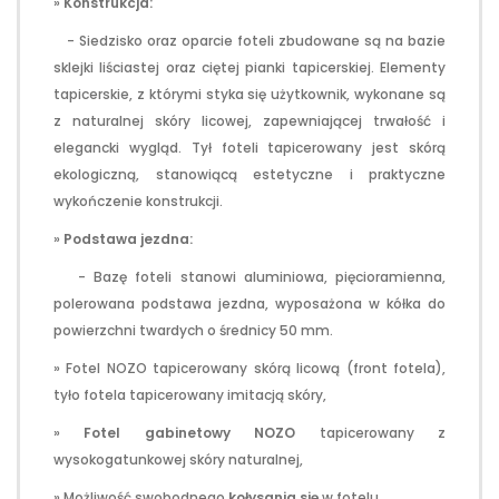
»
Konstrukcja:
- Siedzisko oraz oparcie foteli zbudowane są na bazie
sklejki liściastej oraz ciętej pianki tapicerskiej. Elementy
tapicerskie, z którymi styka się użytkownik, wykonane są
z naturalnej skóry licowej, zapewniającej trwałość i
elegancki wygląd. Tył foteli tapicerowany jest skórą
ekologiczną, stanowiącą estetyczne i praktyczne
wykończenie konstrukcji.
»
Podstawa jezdna:
- Bazę foteli stanowi aluminiowa, pięcioramienna,
polerowana podstawa jezdna, wyposażona w kółka do
powierzchni twardych o średnicy 50 mm.
» Fotel NOZO tapicerowany skórą licową (front fotela),
tyło fotela tapicerowany imitacją skóry,
»
Fotel gabinetowy
NOZO
tapicerowany z
wysokogatunkowej skóry naturalnej,
» Możliwość swobodnego
kołysania się
w fotelu,