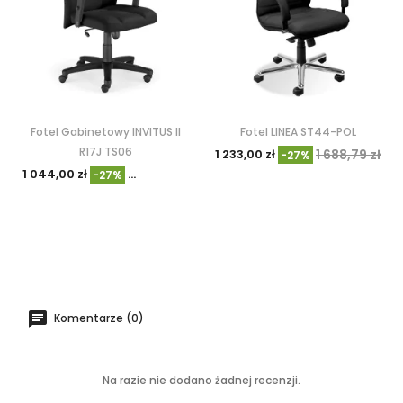
Fotel Gabinetowy INVITUS II
Fotel LINEA ST44-POL
R17J TS06
1 233,00 zł
1 688,79 zł
-27%
1 044,00 zł
1 430,49 zł
-27%
Komentarze (0)
Na razie nie dodano żadnej recenzji.