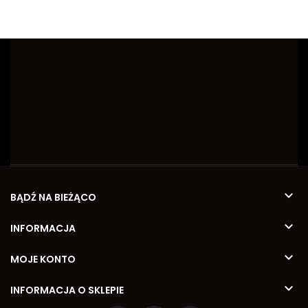

BĄDŹ NA BIEŻĄCO

INFORMACJA

MOJE KONTO

INFORMACJA O SKLEPIE