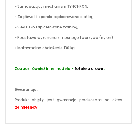
» Samoważący mechanizm SYNCHRON,
» Zagłówek i oparcie tapicerowane siatką,
» Siedzisko tapicerowane tkaniną,
» Podstawa wykonana z mocnego tworzywa (nylon),
» Maksymalne obciążenie 130 kg.
Zobacz również inne modele -
fotele biurowe
.
Gwarancja:
Produkt objęty jest gwarancją producenta na okres
24
miesięcy.