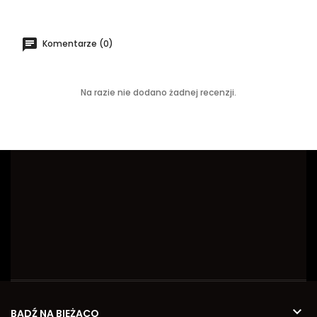
Komentarze (0)
Na razie nie dodano żadnej recenzji.

BĄDŹ NA BIEŻĄCO