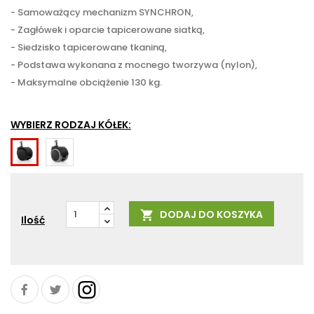
- Samoważący mechanizm SYNCHRON,
- Zagłówek i oparcie tapicerowane siatką,
- Siedzisko tapicerowane tkaniną,
- Podstawa wykonana z mocnego tworzywa (nylon),
- Maksymalne obciążenie 130 kg.
WYBIERZ RODZAJ KÓŁEK:
Do
Do
powierzchni
powierzchni
twardych
miękkich
-
np.
DODAJ DO KOSZYKA

zabezpieczają
dywany
Ilość
przed
zarysowaniem