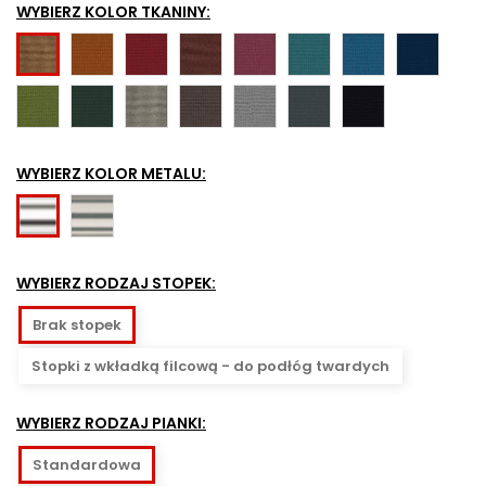
WYBIERZ KOLOR TKANINY:
CUR62082
CUR64196
CUR61258
CUR64195
CUR68187
CUR66167
CUR66170
CUR61260
CUR68181
CUR68182
CUR61259
CUR61169
CUR60112
CUR60109
CUR60111
WYBIERZ KOLOR METALU:
Stal
Chromowany
chromowana
(błyszczący)
satynowa
WYBIERZ RODZAJ STOPEK:
Brak stopek
Stopki z wkładką filcową - do podłóg twardych
WYBIERZ RODZAJ PIANKI:
Standardowa