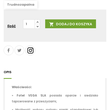
Trudnozapalna
DODAJ DO KOSZYKA

Ilość
OPIS
Właściwości:
»
Fotel VEGA SLA
posiada oparcie i siedzisko
tapicerowane z przeszyciami,
» Możliwość wyboru rodzaju pianki standardowej lub