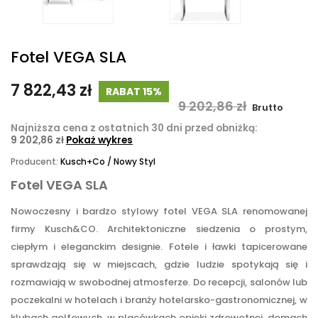
Fotel VEGA SLA
7 822,43 zł
RABAT 15%
9 202,86 zł
Brutto
Najniższa cena z ostatnich 30 dni przed obniżką:
9 202,86 zł
Pokaż wykres
Producent:
Kusch+Co / Nowy Styl
Fotel VEGA SLA
Nowoczesny i bardzo stylowy fotel VEGA SLA renomowanej
firmy Kusch&CO. Architektoniczne siedzenia o prostym,
ciepłym i eleganckim designie. Fotele i ławki tapicerowane
sprawdzają się w miejscach, gdzie ludzie spotykają się i
rozmawiają w swobodnej atmosferze. Do recepcji, salonów lub
poczekalni w hotelach i branży hotelarsko-gastronomicznej, w
klubach golfowych, w placówkach opieki zdrowotnej, domach