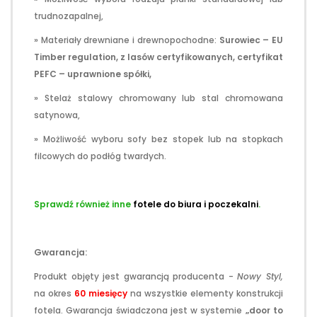
trudnozapalnej,
» Materiały drewniane i drewnopochodne:
Surowiec – EU
Timber regulation, z lasów certyfikowanych, certyfikat
PEFC
– uprawnione spółki,
» Stelaż stalowy chromowany lub stal chromowana
satynowa,
» Możliwość wyboru sofy bez stopek lub na stopkach
filcowych do podłóg twardych.
Sprawdź również inne
fotele do biura i poczekalni
.
Gwarancja:
Produkt objęty jest gwarancją producenta -
Nowy Styl,
na okres
60 miesięcy
na wszystkie elementy konstrukcji
fotela. Gwarancja świadczona jest w systemie
„door to