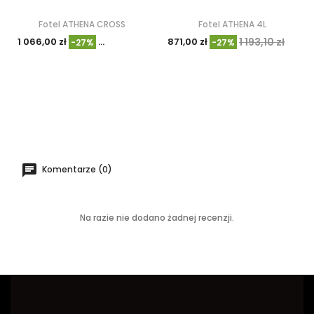
Fotel ATHENA CROSS
Fotel ATHENA 4L
1 066,00 zł
1 460,01 zł
871,00 zł
1 193,10 zł
-27%
-27%
Komentarze (0)
Na razie nie dodano żadnej recenzji.