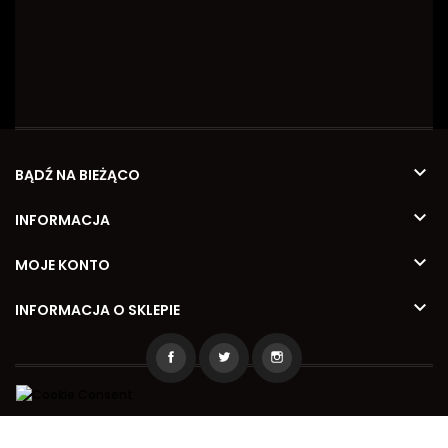

BĄDŹ NA BIEŻĄCO

INFORMACJA

MOJE KONTO

INFORMACJA O SKLEPIE