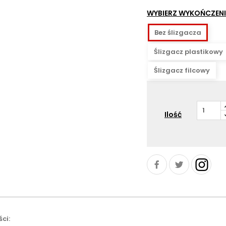
01
WYBIERZ WYKOŃCZENI
Bez ślizgacza
Ślizgacz plastikowy
Ślizgacz filcowy
Ilość
ci: