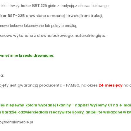
lekki i trwały
hoker BST-225
gięte z tradycją z drzewa bukowego,
ker BST-225
drewniane o mocnej i trwałej konstrukcji,
arowe bukowe lakierowane lub pokryte emalią,
 barowe wykonane z drewna bukowego, naturalnie gięte.
wnież inne
krzesła drewniane
.
a:
bjęty jest gwarancją producenta - FAMEG
,
na okres
24 miesięcy
na c
steś niepewny koloru wybranej tkaniny - napisz! Wyślemy Ci na e-mai
 bardziej odzwierciedlała rzeczywiste kolory, aniżeli te wskazane w k
fo@kamilameble.pl