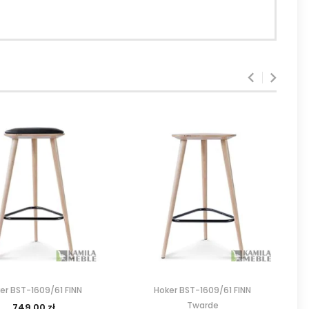
er BST-1609/61 FINN
Hoker BST-1609/61 FINN
Twarde
749,00 zł