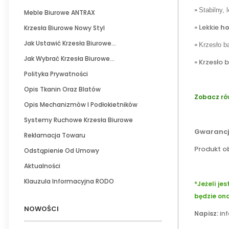
»
Stabilny, 
Meble Biurowe ANTRAX
» Lekkie
ho
Krzesła Biurowe Nowy Styl
Jak Ustawić Krzesła Biurowe...
»
Krzesło b
Jak Wybrać Krzesła Biurowe...
» Krzesło
Polityka Prywatności
Opis Tkanin Oraz Blatów
Zobacz ró
Opis Mechanizmów I Podłokietników
Systemy Ruchowe Krzesła Biurowe
Gwarancj
Reklamacja Towaru
Produkt o
Odstąpienie Od Umowy
Aktualności
Klauzula Informacyjna RODO
*Jeżeli je
będzie ona
NOWOŚCI
Napisz:
in