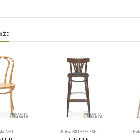
KŻE
sło A-18
Hoker BST-788 FAN
Hok
,00 zł
1 107,00 zł