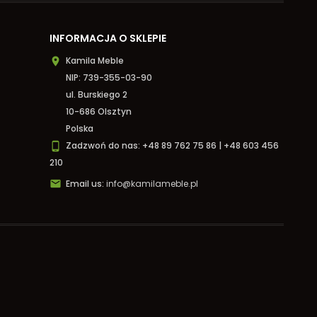
INFORMACJA O SKLEPIE
Kamila Meble

NIP: 739-355-03-90
ul. Burskiego 2
10-686 Olsztyn
Polska
Zadzwoń do nas:
+48 89 762 75 86 | +48 603 456

210

Email us:
info@kamilameble.pl