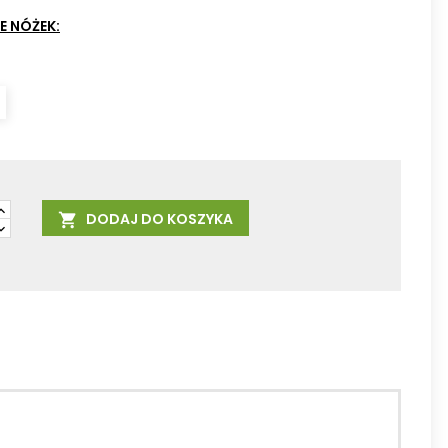
07
08
10
E NÓŻEK:
DODAJ DO KOSZYKA
