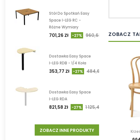
Stół Do Spotkań Easy
Space I-LEG RC -
Różne Wymiary
ZOBACZ TA
701,26 Zł
960,63 Zł
-27%
Dostawka Easy Space
I-LEG RDB - 1/4 Koła
353,77 Zł
484,62 Zł
-27%
Dostawka Easy Space
I-LEG RDA
821,58 Zł
1 125,45 Zł
-27%
ZOBACZ INNE PRODUKTY
Krze
664