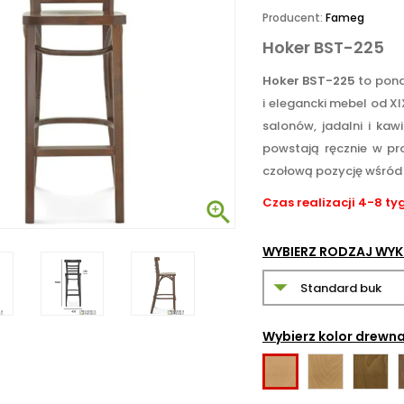
Producent:
Fameg
Hoker BST-225
Hoker BST-225
to pona
i elegancki mebel od 
salonów, jadalni i kaw
powstają ręcznie w pr
czołową pozycję wśród
Czas realizacji 4-8 ty

WYBIERZ RODZAJ WY
Wybierz kolor drewn
Miodowy
Rustyka
Buk
02
06
naturalny