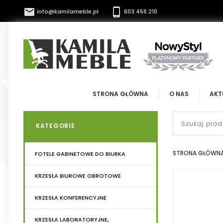


info@kamilameble.pl
603 456 210
STRONA GŁÓWNA
O NAS
AKT
KATEGORIE
STRONA GŁÓWN
FOTELE GABINETOWE DO BIURKA
KRZESŁA BIUROWE OBROTOWE
KRZESŁA KONFERENCYJNE
KRZESŁA LABORATORYJNE,