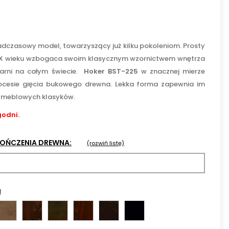
dczasowy model, towarzyszący już kilku pokoleniom. Prosty
XIX wieku wzbogaca swoim klasycznym wzornictwem wnętrza
iarni na całym świecie.
Hoker BST-225
w znacznej mierze
ocesie gięcia bukowego drewna. Lekka forma zapewnia im
 meblowych klasyków.
godni.
KOŃCZENIA DREWNA:
(rozwiń listę)
a
lny
Orzech
Orzech
Orzech
Koniak
Wenge
Czarna
mleczny
04
ciemny
05
09
bejca