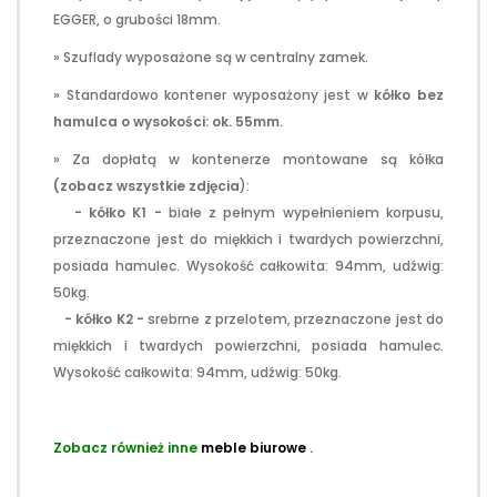
EGGER, o grubości 18mm.
» Szuflady wyposażone są w centralny zamek.
» Standardowo kontener wyposażony jest w
kółko bez
hamulca o wysokości: ok. 55mm.
» Za dopłatą w kontenerze montowane są kółka
(zobacz wszystkie zdjęcia
):
- kółko K1 -
białe z pełnym wypełnieniem korpusu,
przeznaczone jest do miękkich i twardych powierzchni,
posiada hamulec. Wysokość całkowita: 94mm, udźwig:
50kg.
- kółko K2 -
srebrne z przelotem, przeznaczone jest do
miękkich i twardych powierzchni, posiada hamulec.
Wysokość całkowita: 94mm, udźwig: 50kg.
Zobacz również inne
meble biurowe
.