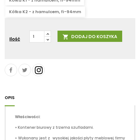
Kółka K1 - z hamulcem, fi-94mm
Kółka K2 - z hamulcem, fi-94mm
DODAJ DO KOSZYKA

Ilość
OPIS
Właściwości:
» Kontener biurowy z trzema szufladami.
» Wykonany jest z wysokiej jakości płyty meblowej firmy