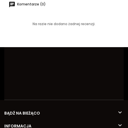
Komentarze (0)
Na razie nie dodano żadnej recenzji.

BĄDŹ NA BIEŻĄCO

INFORMACJA