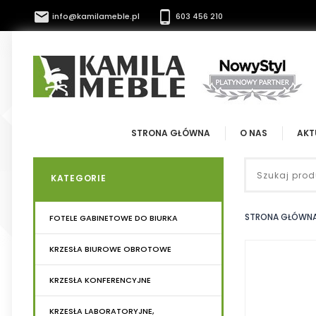


info@kamilameble.pl
603 456 210
STRONA GŁÓWNA
O NAS
AKT
KATEGORIE
STRONA GŁÓWN
FOTELE GABINETOWE DO BIURKA
KRZESŁA BIUROWE OBROTOWE
KRZESŁA KONFERENCYJNE
KRZESŁA LABORATORYJNE,