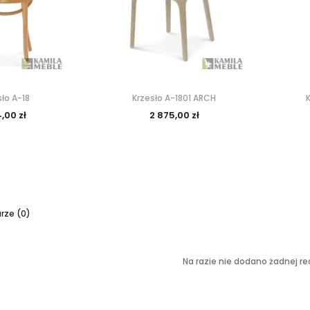
sło A-18
Krzesło A-1801 ARCH
,00 zł
2 875,00 zł
ze (0)
Na razie nie dodano żadnej rec