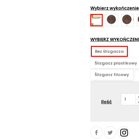
01
Wybierz wykończenie
Relief
Relief
R
Bez
RJS
No1
reliefu
(gładkie
WYBIERZ WYKOŃCZENI
siedzisko)
Bez ślizgacza
Ślizgacz plastikowy
Ślizgacz filcowy
Ilość