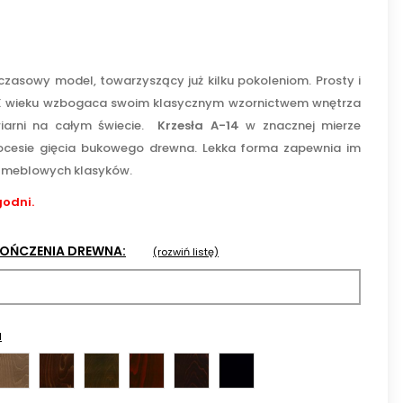
zasowy model, towarzyszący już kilku pokoleniom. Prosty i
IX wieku wzbogaca swoim klasycznym wzornictwem wnętrza
wiarni na całym świecie.
Krzesła A-14
w znacznej mierze
ocesie gięcia bukowego drewna. Lekka forma zapewnia im
 meblowych klasyków.
godni.
KOŃCZENIA DREWNA:
(rozwiń listę)
a
lny
Orzech
Orzech
Orzech
Koniak
Wenge
Czarna
mleczny
04
ciemny
05
09
bejca