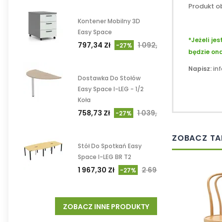
Produkt o
Kontener Mobilny 3D
Easy Space
*Jeżeli je
797,34 Zł
1 092,24 Zł
-27%
będzie ona
Napisz:
in
Dostawka Do Stołów
Easy Space I-LEG - 1/2
Koła
758,73 Zł
1 039,35 Zł
-27%
ZOBACZ TA
Stół Do Spotkań Easy
Space I-LEG BR T2
1 967,30 Zł
2 694,93 Zł
-27%
ZOBACZ INNE PRODUKTY