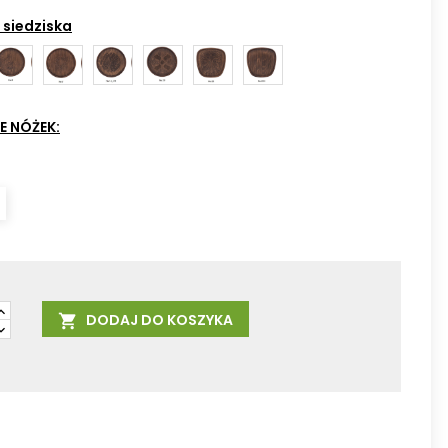
07
08
10
 siedziska
elief
Relief
Relief
Relief
Relief
Relief
No5
No7
No12_1/2
No29
No23
No224
E NÓŻEK:
DODAJ DO KOSZYKA
