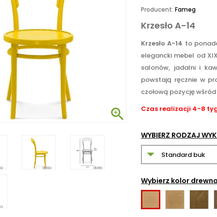
Producent:
Fameg
Krzesło A-14
Krzesło A-14
to ponadc
elegancki mebel od X
salonów, jadalni i ka
powstają ręcznie w pr
czołową pozycję wśród
Czas realizacji 4-8 ty

WYBIERZ RODZAJ WY
Wybierz kolor drewn
Miodowy
Rustyka
Buk
02
06
naturalny