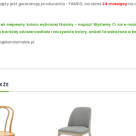
bjęty jest gwarancją producenta - FAMEG
,
na okres
24 miesięcy
na c
steś niepewny koloru wybranej tkaniny - napisz! Wyślemy Ci na e-mai
 bardziej odzwierciedlała rzeczywiste kolory, aniżeli te wskazane w k
fo@kamilameble.pl
KŻE