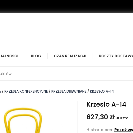
UALNOŚCI
BLOG
CZAS REALIZACJI
KOSZTY DOSTAW
A
KRZESŁA KONFERENCYJNE
KRZESŁA DREWNIANE
KRZESŁO A-14
Krzesło A-14
627,30 zł
Brutto
Historia cen:
Pokaż wy