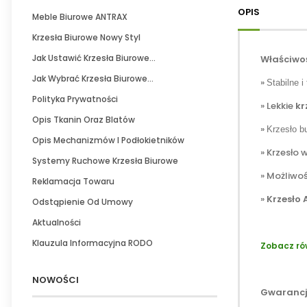
OPIS
Meble Biurowe ANTRAX
Krzesła Biurowe Nowy Styl
Jak Ustawić Krzesła Biurowe...
Właściwoś
Jak Wybrać Krzesła Biurowe...
»
Stabilne i
Polityka Prywatności
» Lekkie
kr
Opis Tkanin Oraz Blatów
»
Krzesło b
Opis Mechanizmów I Podłokietników
» Krzesło
Systemy Ruchowe Krzesła Biurowe
»
Możliwoś
Reklamacja Towaru
»
Krzesło 
Odstąpienie Od Umowy
Aktualności
Klauzula Informacyjna RODO
Zobacz ró
NOWOŚCI
Gwarancj