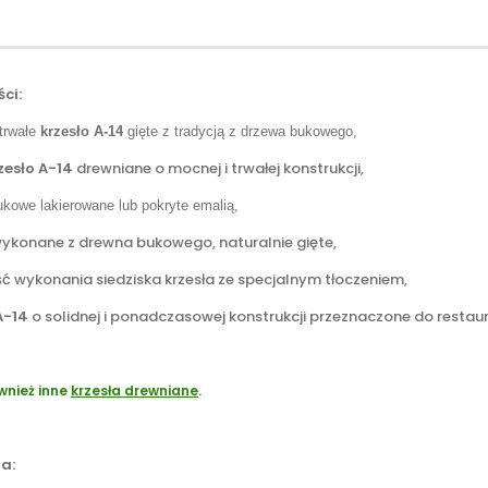
ci:
 trwałe
krzesło A-14
gięte z tradycją z drzewa bukowego,
zesło A-14
drewniane o mocnej i trwałej konstrukcji,
ukowe lakierowane lub pokryte emalią,
 wykonane z drewna bukowego, naturalnie gięte,
ć wykonania siedziska krzesła ze specjalnym tłoczeniem,
A-14
o solidnej i ponadczasowej konstrukcji przeznaczone do restau
wnież inne
krzesła drewniane
.
a: