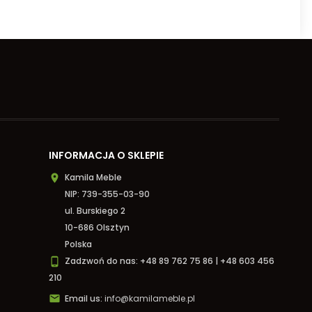
INFORMACJA O SKLEPIE
Kamila Meble

NIP: 739-355-03-90
ul. Burskiego 2
10-686 Olsztyn
Polska
Zadzwoń do nas:
+48 89 762 75 86 | +48 603 456

210

Email us:
info@kamilameble.pl