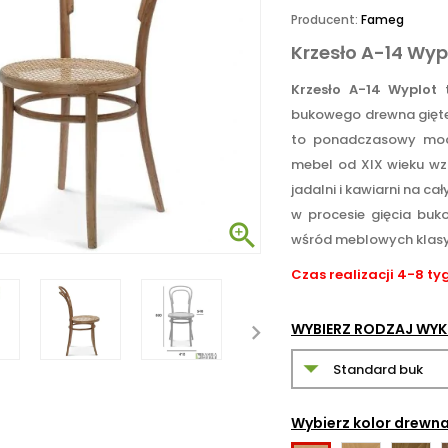
Producent:
Fameg
Krzesło A-14 Wyp
Krzesło A-14
Wyplot
t
bukowego drewna gięte
to ponadczasowy model
mebel od XIX wieku w
jadalni i kawiarni na ca
w procesie gięcia bu

wśród meblowych klas
Czas realizacji 4-8 ty
WYBIERZ RODZAJ WY
Wybierz kolor drewn