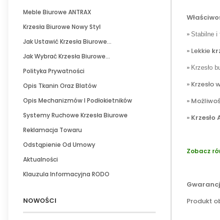
Meble Biurowe ANTRAX
Właściwoś
Krzesła Biurowe Nowy Styl
»
Stabilne i
Jak Ustawić Krzesła Biurowe...
» Lekkie
kr
Jak Wybrać Krzesła Biurowe...
»
Krzesło b
Polityka Prywatności
» Krzesło
Opis Tkanin Oraz Blatów
Opis Mechanizmów I Podłokietników
»
Możliwoś
Systemy Ruchowe Krzesła Biurowe
»
Krzesło 
Reklamacja Towaru
Odstąpienie Od Umowy
Zobacz ró
Aktualności
Klauzula Informacyjna RODO
Gwarancj
NOWOŚCI
Produkt o