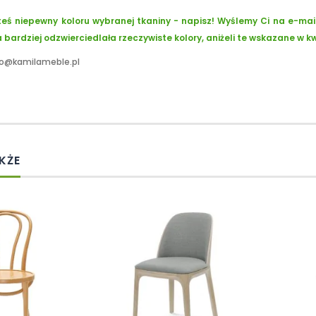
steś niepewny koloru wybranej tkaniny - napisz! Wyślemy Ci na e-mai
 bardziej odzwierciedlała rzeczywiste kolory, aniżeli te wskazane w k
fo@kamilameble.pl
KŻE