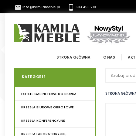


info@kamilameble.pl
603 456 210
STRONA GŁÓWNA
O NAS
AKT
KATEGORIE
STRONA GŁÓWN
FOTELE GABINETOWE DO BIURKA
KRZESŁA BIUROWE OBROTOWE
KRZESŁA KONFERENCYJNE
KRZESŁA LABORATORYJNE,