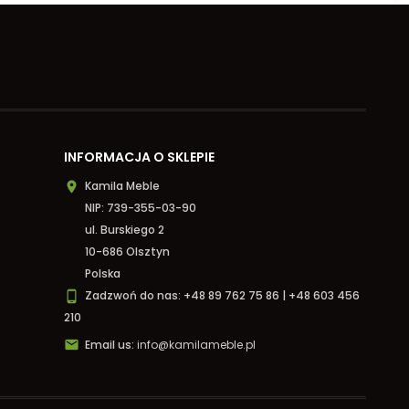
INFORMACJA O SKLEPIE
Kamila Meble

NIP: 739-355-03-90
ul. Burskiego 2
10-686 Olsztyn
Polska
Zadzwoń do nas:
+48 89 762 75 86 | +48 603 456

210

Email us:
info@kamilameble.pl