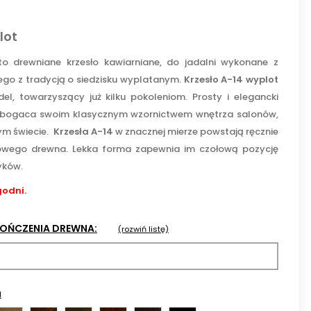
lot
o drewniane krzesło kawiarniane, do jadalni wykonane z
go z tradycją o siedzisku wyplatanym.
Krzesło A-14 wyplot
, towarzyszący już kilku pokoleniom. Prosty i elegancki
zbogaca swoim klasycznym wzornictwem wnętrza salonów,
łym świecie.
Krzesła A-14
w znacznej mierze powstają ręcznie
kowego drewna. Lekka forma zapewnia im czołową pozycję
yków.
godni.
KOŃCZENIA DREWNA:
(rozwiń listę)
a