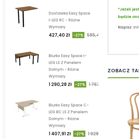
*Jeżeli je
Dostawka Easy Space
będzie ona
I-LEG RC - Różne
Wymiary
Napisz:
in
427,40 Zł
585,48 Zł
-27%
Biurko Easy Space I-
LEG LS Z Panelem
Dolnym - Różne
ZOBACZ TA
Wymiary
1 290,28 Zł
1 767,51 Zł
-27%
Biurko Easy Space C-
LEG BC LS Z Panelem
Dolnym - Różne
Wymiary
1 407,91 Zł
1 928,64 Zł
-27%