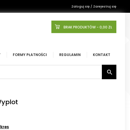
Zaloguj się / Zarejestruj się
BRAK PRODUKTÓW
- 0,00 ZŁ
Y
FORMY PŁATNOŚCI
REGULAMIN
KONTAKT

Wyplot
kres