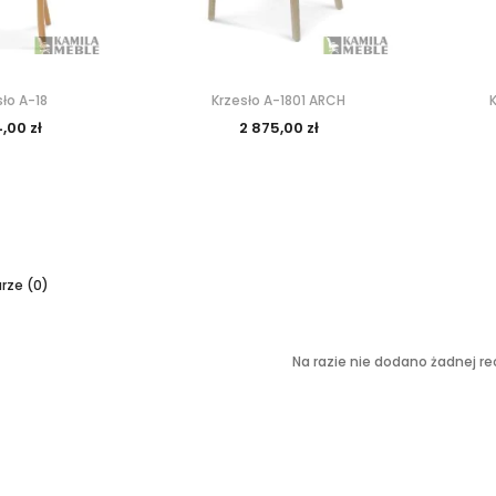
sło A-18
Krzesło A-1801 ARCH
,00 zł
2 875,00 zł
ze (0)
Na razie nie dodano żadnej rec