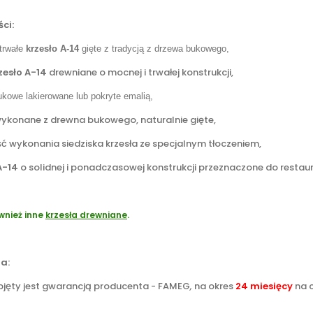
ci:
 trwałe
krzesło A-14
gięte z tradycją z drzewa bukowego,
zesło A-14
drewniane o mocnej i trwałej konstrukcji,
ukowe lakierowane lub pokryte emalią,
 wykonane z drewna bukowego, naturalnie gięte,
ć wykonania siedziska krzesła ze specjalnym tłoczeniem,
A-14
o solidnej i ponadczasowej konstrukcji przeznaczone do restau
wnież inne
krzesła drewniane
.
a:
bjęty jest gwarancją producenta - FAMEG
,
na okres
24 miesięcy
na c