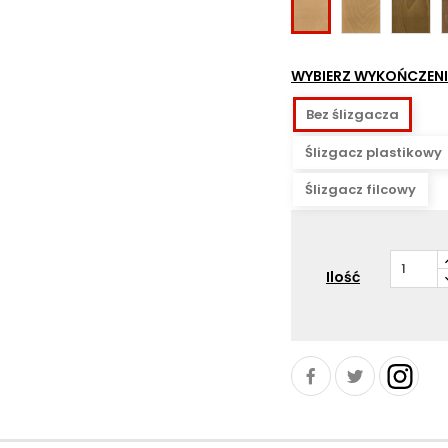
Miodowy
Rustyka
Buk
02
06
naturalny
01
WYBIERZ WYKOŃCZENI
Bez ślizgacza
Ślizgacz plastikowy
Ślizgacz filcowy
Ilość