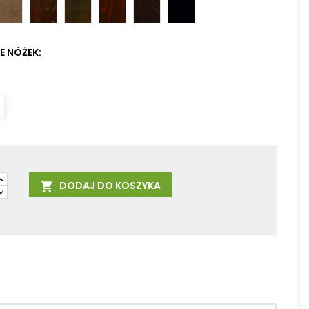
lny
Orzech
Orzech
Orzech
Koniak
Wenge
Czarna
mleczny
04
ciemny
05
09
bejca
07
08
10
E NÓŻEK:
DODAJ DO KOSZYKA
