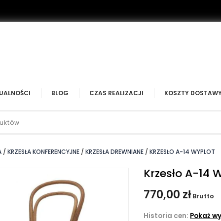
UALNOŚCI
BLOG
CZAS REALIZACJI
KOSZTY DOSTAW
A
KRZESŁA KONFERENCYJNE
KRZESŁA DREWNIANE
KRZESŁO A-14 WYPLOT
Krzesło A-14 
770,00 zł
Brutto
Historia cen:
Pokaż wy