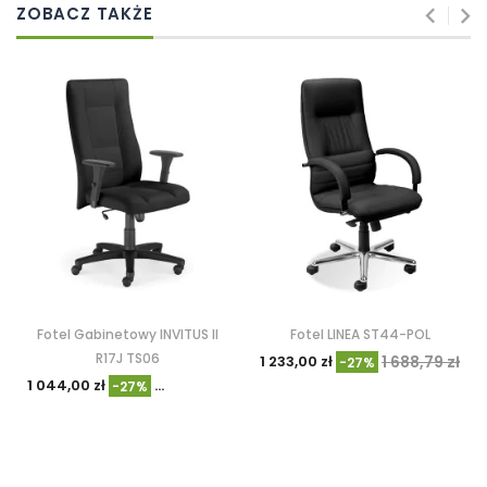
ZOBACZ TAKŻE
Fotel Gabinetowy INVITUS II
Fotel LINEA ST44-POL
R17J TS06
1 233,00 zł
1 688,79 zł
-27%
1 044,00 zł
1 430,49 zł
-27%