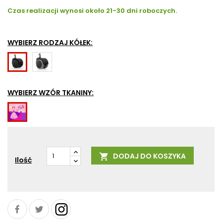
Czas realizacji wynosi około 21-30 dni roboczych.
WYBIERZ RODZAJ KÓŁEK:
Do
Do
powierzchni
powierzchni
twardych
miękkich
WYBIERZ WZÓR TKANINY:
-
np.
zabezpieczają
dywany
Princess
przed
zarysowaniem
DODAJ DO KOSZYKA

Ilość