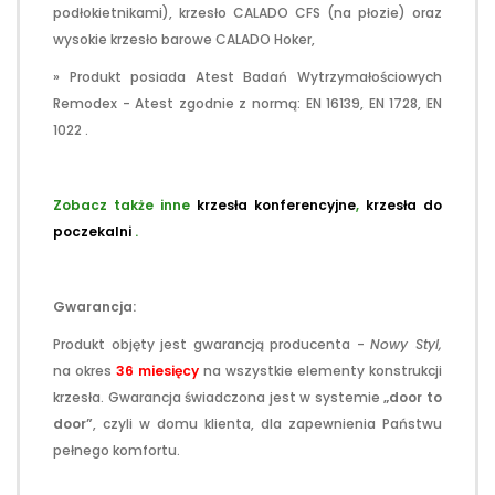
podłokietnikami), krzesło CALADO CFS (na płozie) oraz
wysokie krzesło barowe CALADO Hoker,
» Produkt posiada Atest Badań Wytrzymałościowych
Remodex - Atest zgodnie z normą: EN 16139, EN 1728, EN
1022 .
.
Zobacz także inne
krzesła konferencyjne
,
krzesła do
poczekalni
.
.
Gwarancja:
Produkt objęty jest gwarancją producenta -
Nowy Styl,
na okres
36 miesięcy
na wszystkie elementy konstrukcji
krzesła. Gwarancja świadczona jest w systemie
„door to
door”
, czyli w domu klienta, dla zapewnienia Państwu
pełnego komfortu.