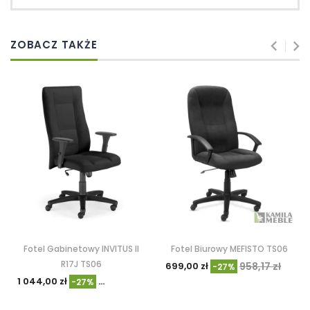
ZOBACZ TAKŻE
Fotel Gabinetowy INVITUS II
Fotel Biurowy MEFISTO TS06
R17J TS06
699,00 zł
958,17 zł
-27%
1 044,00 zł
1 430,49 zł
-27%