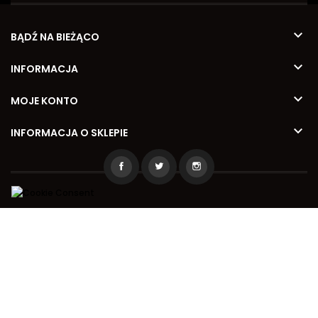

BĄDŹ NA BIEŻĄCO

INFORMACJA

MOJE KONTO

INFORMACJA O SKLEPIE
2026 © Kamila Meble
Wykonanie
www.reinvent.pl