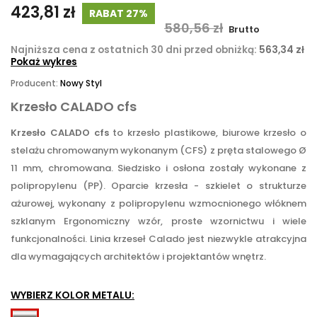
423,81 zł
RABAT 27%
580,56 zł
Brutto
Najniższa cena z ostatnich 30 dni przed obniżką:
563,34 zł
Pokaż wykres
Producent:
Nowy Styl
Krzesło CALADO cfs
Krzesło CALADO cfs
to krzesło plastikowe, biurowe krzesło o
stelażu chromowanym wykonanym (CFS) z pręta stalowego Ø
11 mm, chromowana. Siedzisko i osłona zostały wykonane z
polipropylenu (PP). Oparcie krzesła - szkielet o strukturze
ażurowej, wykonany z polipropylenu wzmocnionego włóknem
szklanym
Ergonomiczny wzór, proste wzornictwu i wiele
funkcjonalności. Linia krzeseł Calado jest niezwykle atrakcyjna
dla wymagających architektów i projektantów wnętrz.
WYBIERZ KOLOR METALU: