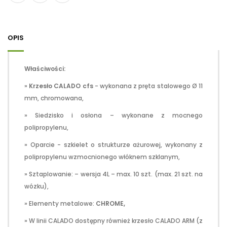
OPIS
Właściwości:
»
Krzesło CALADO cfs
- wykonana z pręta stalowego Ø 11
mm, chromowana,
» Siedzisko i osłona – wykonane z mocnego
polipropylenu,
» Oparcie - szkielet o strukturze ażurowej, wykonany z
polipropylenu wzmocnionego włóknem szklanym,
» Sztaplowanie: – wersja 4L – max. 10 szt. (max. 21 szt. na
wózku),
» Elementy metalowe:
CHROME,
» W linii CALADO dostępny również krzesło CALADO ARM (z