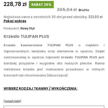
228,78 zł
RABAT 25%
305,04 zł
Brutto
Najniższa cena z ostatnich 30 dni przed obniżką:
321,03 zł
Pokaż wykres
Producent:
Nowy Styl
Krzesło TULIPAN PLUS
Krzesło kawiarniane TULIPAN PLUS
o miękkim i
tapicerowanym siedzisku oraz elemencie w oparciu. Dzięki
zastosowanej w oparciu tapicerki
krzesło TULIPAN PLUS
jest
bardziej przyjazne i wygodne dla naszych pleców. Rama
metalowa krzesła jest malowana proszkowo w różnych
kolorach lub chromowana (błyszcząca).
WYBIERZ RODZAJ TKANINY / WYKOŃCZENIA:
(rozwiń listę)