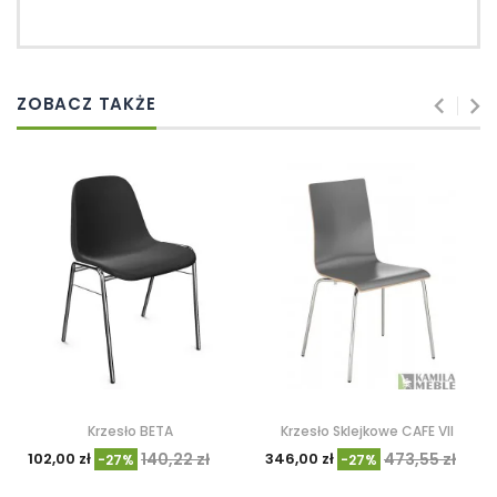
ZOBACZ TAKŻE
Krzesło BETA
Krzesło Sklejkowe CAFE VII
102,00 zł
140,22 zł
346,00 zł
473,55 zł
-27%
-27%