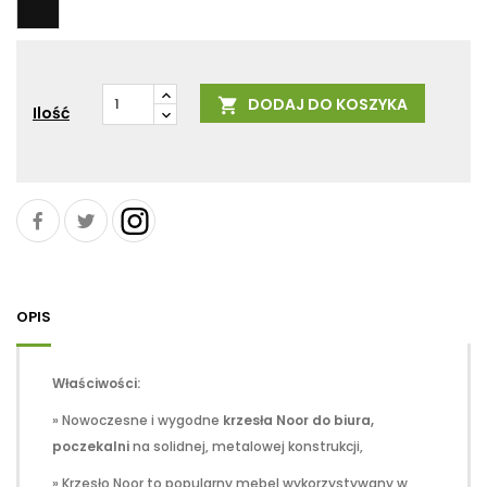
DODAJ DO KOSZYKA

Ilość
OPIS
Właściwości:
» Nowoczesne i wygodne
krzesła Noor do biura,
poczekalni
na solidnej, metalowej konstrukcji,
» Krzesło Noor to popularny mebel wykorzystywany w