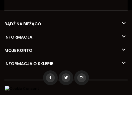

BĄDŹ NA BIEŻĄCO

INFORMACJA

MOJE KONTO

INFORMACJA O SKLEPIE
2026 © Kamila Meble
Wykonanie
www.reinvent.pl