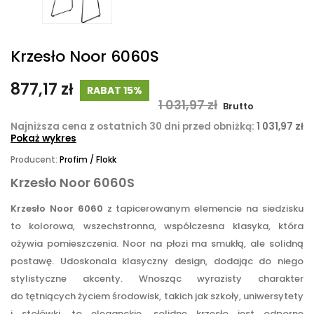
Krzesło Noor 6060S
877,17 zł
RABAT 15%
1 031,97 zł
Brutto
Najniższa cena z ostatnich 30 dni przed obniżką:
1 031,97 zł
Pokaż wykres
Producent:
Profim / Flokk
Krzesło Noor 6060S
Krzesło Noor 6060
z tapicerowanym elemencie na siedzisku
to kolorowa, wszechstronna, współczesna klasyka, która
ożywia pomieszczenia. Noor na płozi ma smukłą, ale solidną
postawę. Udoskonala klasyczny design, dodając do niego
stylistyczne akcenty. Wnosząc wyrazisty charakter
do tętniących życiem środowisk, takich jak szkoły, uniwersytety
i stołówki, to eleganckie, solidne krzesło jest odporne