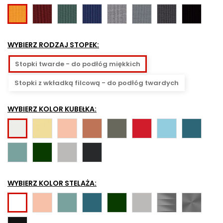
NX-
NX-
NX-
NX-
NX-
NX-
NX-
NX-
7
11
15
10
12
14
16
1
-
-
-
-
-
-
-
-
WYBIERZ RODZAJ STOPEK:
bordowy
ciemnozielony
granatowy
szary
szaro-
grafitowy
czarny
żółty
czarna
Stopki twarde - do podłóg miękkich
kratka
Stopki z wkładką filcową - do podłóg twardych
WYBIERZ KOLOR KUBEŁKA:
Słomkowy
Rose
Coral
Clay
Poppy
Sky
Tealblue
Vanilla
Seagreen
Forest
Mistygrey
Graphite
WYBIERZ KOLOR STELAŻA:
Rose
Seagreen
Tealblue
Forest
Mistygrey
Metalsilver
Steelgrey
Snow
czarny