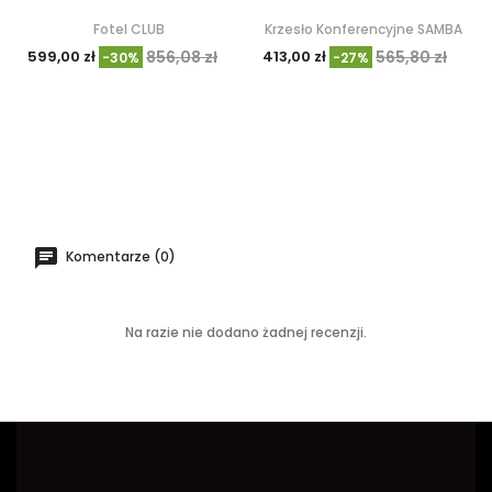
Fotel CLUB
Krzesło Konferencyjne SAMBA
599,00 zł
856,08 zł
413,00 zł
565,80 zł
-30%
-27%
Komentarze (0)
Na razie nie dodano żadnej recenzji.