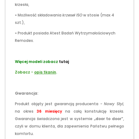
krzesła,
» Możliwość składowania
krzeseł ISO
w stosie (max 4
szt.),
» Produkt posiada Atest Badań Wytrzymałościowych
Remodex.
Więcej modeli zobacz
tutaj
Zobacz -
opis tkanin
.
Gwarancja:
Produkt objęty jest gwarancją producenta -
Nowy Styl,
na okres
36 miesięcy
na całą konstrukcję krzesła.
Gwarancja świadczona jest w systemie
„door to door”
,
czyli w domu klienta, dla zapewnienia Państwu pełnego
komfortu.