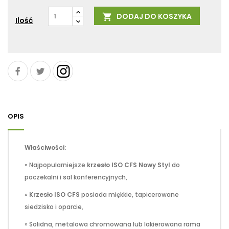
siwy
yellow
40
blue
green
Y60
DODAJ DO KOSZYKA

OY
-
VB
OG
Cashmere
Ilość
Vermilion
NK
red
VR
OPIS
Właściwości:
» Najpopularniejsze
krzesło ISO CFS Nowy Styl
do
poczekalni i sal konferencyjnych,
»
Krzesło ISO CFS
posiada miękkie, tapicerowane
siedzisko i oparcie,
» Solidna, metalowa chromowana lub lakierowana rama