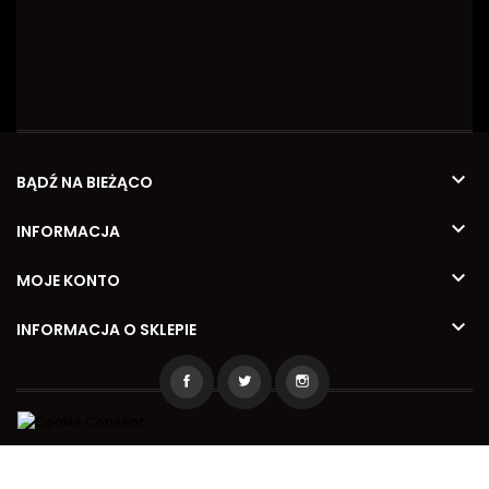

BĄDŹ NA BIEŻĄCO

INFORMACJA

MOJE KONTO

INFORMACJA O SKLEPIE
2026 © Kamila Meble