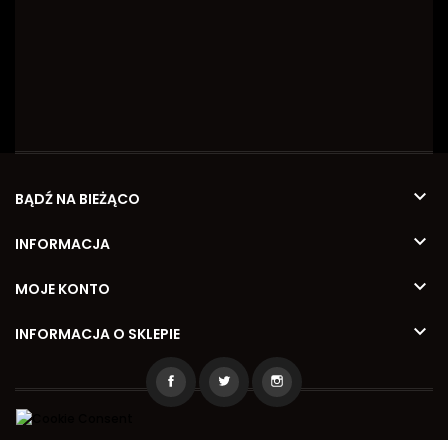

BĄDŹ NA BIEŻĄCO

INFORMACJA

MOJE KONTO

INFORMACJA O SKLEPIE