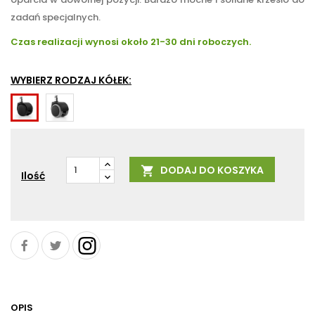
zadań specjalnych.
Czas realizacji wynosi około 21-30 dni roboczych.
WYBIERZ RODZAJ KÓŁEK:
Do
Do
powierzchni
powierzchni
twardych
miękkich
-
np.
DODAJ DO KOSZYKA

zabezpieczają
dywany
Ilość
przed
zarysowaniem
OPIS