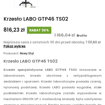
Krzesło LABO GTP46 TS02
816,23 zł
RABAT 30%
1 166,04 zł
Brutto
Najniższa cena z ostatnich 30 dni przed obniżką:
1 131,60 zł
Pokaż wykres
Producent:
Nowy Styl
Krzesło LABO GTP46 TS02
Krzesło specjalistyczne LABO GTP46 TS02
stosowane w
laboratorium, krzesło obrotowe z antypoślizgowym
siedziskiem i oparciem. Krzesło laboratoryjne posiada czarną,
nylonową podstawę. Krzesło LABO posiada wygodne, stałe
podłokietniki. Krzesło laboratoryjne zostało wyposażone w
mechanizm ERGON UP z możliwością blokady kąta odchylenia
oparcia w dowolnej pozycji. Bardzo mocne i solidne krzesło do