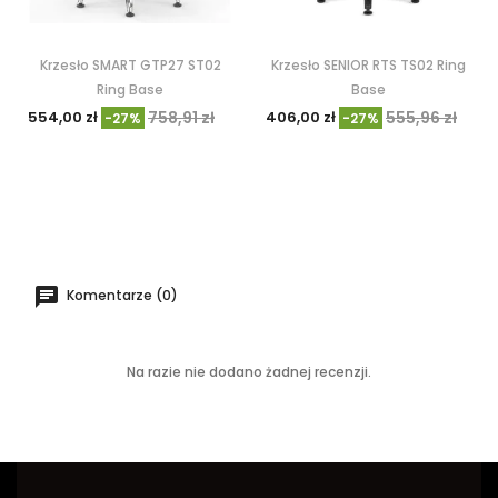
Krzesło SMART GTP27 ST02
Krzesło SENIOR RTS TS02 Ring
Ring Base
Base
554,00 zł
758,91 zł
406,00 zł
555,96 zł
-27%
-27%
Komentarze (0)
Na razie nie dodano żadnej recenzji.