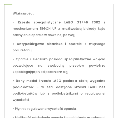
Właściwości:
»
Krzesło specjalistyczne LABO GTP46 TS02
z
mechanizmem ERGON UP z możliwością blakady kąta
odchylenia oparcia w dowolnej pozycji,
»
Antypoślizgowe siedzisko i oparcie
z miękkiego
poliuretanu,
» Oparcie i siedzisko posiada
specjalistyczne wcięcia
pozwalające na swobodny przepływ powietrza
zapobiegając przed poceniem się,
»
Dany model krzesła LABO posiada stałe, wygodne
podłokietniki
- w serii dostępne krzesła LABO bez
podłokietników lub z podłokietnikami o regulowanej
wysokości,
» Płynnie regulowana wysokość oparcia,
» Możliwość odchylenia oparcia i jego blokady w wybranej