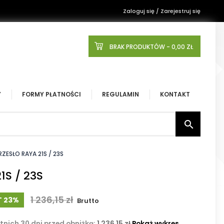
Zaloguj się / Zarejestruj się
BRAK PRODUKTÓW
- 0,00 ZŁ
Y
FORMY PŁATNOŚCI
REGULAMIN
KONTAKT

RZESŁO RAYA 21S / 23S
1S / 23S
1 236,15 zł
T 23%
Brutto
tnich 30 dni przed obniżką:
1 236,15 zł
Pokaż wykres