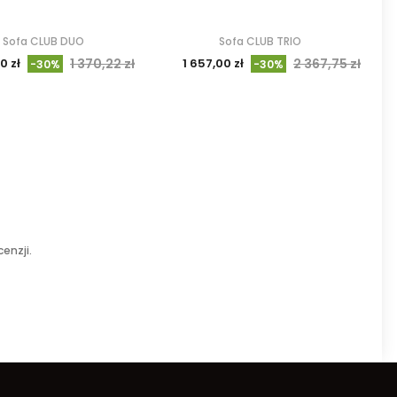
Sofa CLUB DUO
Sofa CLUB TRIO
0 zł
1 370,22 zł
1 657,00 zł
2 367,75 zł
-30%
-30%
enzji.