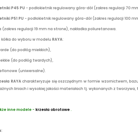
etniki P45 PU
- podłokietnik regulowany góra-dół (zakres regulacji 70 m
etniki P51 PU
- podłokietnik regulowany góra-dół (zakres regulacji 100 mm
(zakres regulacji 19 mm na strone), nakładka poliuretanowa.
ub kółka do wyboru w modelu
RAYA
:
arde (do podłóg miekkich),
ekkie (do podłóg twardych),
eflonowe (uniwersalne).
zesła RAYA
charakteryzuje się oszczędnym w formie wzornictwem, baz
aźnych liniach i wysokiej jakości materiałach tj. wykonanych z tworzyw
kże inne modele -
krzesła obrotowe
.
: