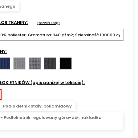
owanego
LOR TKANINY:
(rozwiń listę)
NY:
NX-
NX-
NX-
NX-
NX-
5
10
12
14
16
-
-
-
-
OKIETNIKÓW (opis poniżej w tekście):
ielony
granatowy
szary
szaro-
grafitowy
czarny
czarna
kratka
 - Podłokietnik stały, poliamidowy
U - Podłokietnik regulowany góra-dół, nakładka