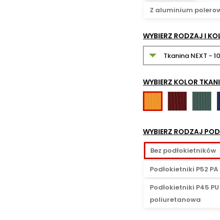
Z aluminium poler
WYBIERZ RODZAJ I KO
WYBIERZ KOLOR TKANI
NX-
NX-
NX-
7
11
1
1
-
-
-
-
WYBIERZ RODZAJ PODŁ
bordowy
ciemnoz
żółty
Bez podłokietników
Podłokietniki P52 PA
Podłokietniki P45 P
poliuretanowa