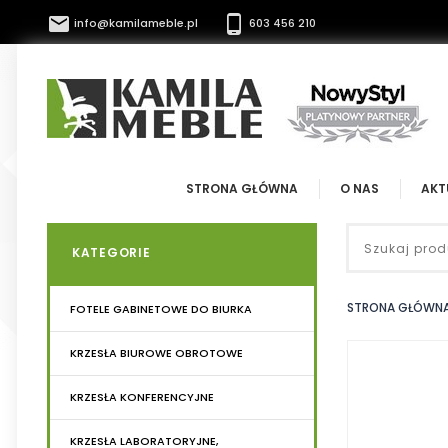


info@kamilameble.pl
603 456 210
STRONA GŁÓWNA
O NAS
AKT
KATEGORIE
STRONA GŁÓWN
FOTELE GABINETOWE DO BIURKA
KRZESŁA BIUROWE OBROTOWE
KRZESŁA KONFERENCYJNE
KRZESŁA LABORATORYJNE,