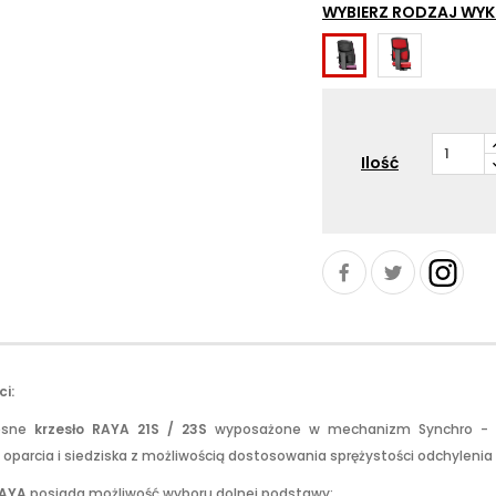
WYBIERZ RODZAJ WYK
RAYA
RAYA
23
21
-
-
tył
tył
oparcia
oparcia
Ilość
tapicerowany
z
tworzywa
i:
esne
krzesło RAYA 21S / 23S
wyposażone w mechanizm Synchro - z r
 oparcia i siedziska z możliwością dostosowania sprężystości odchylenia 
RAYA
posiada możliwość wyboru dolnej podstawy: