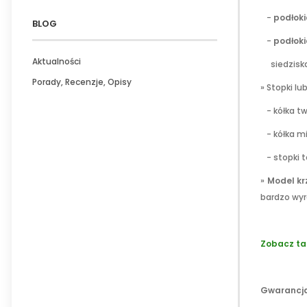
-
podłoki
BLOG
-
podłoki
Aktualności
siedziska 
Porady, Recenzje, Opisy
» Stopki l
- kółka tw
- kółka mi
- stopki t
»
Model kr
bardzo wyr
.
Zobacz ta
.
Gwarancja