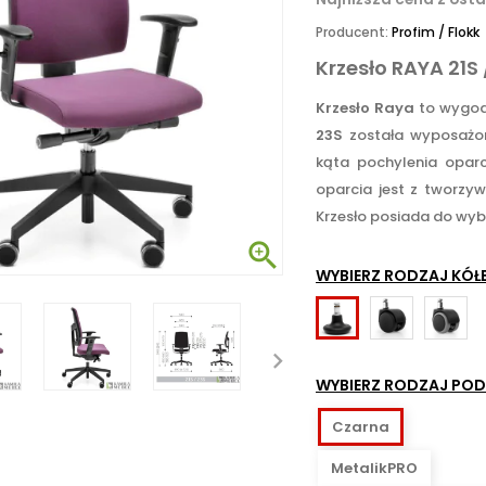
Producent:
Profim / Flokk
Krzesło RAYA 21S 
Krzesło Raya
to wygodn
23S
została wyposażon
kąta pochylenia oparc
oparcia jest z tworzyw
Krzesło posiada do wybo

WYBIERZ RODZAJ KÓŁE
Do
Do
Stopki
powierzchni
powierz
do
miękkich
twardyc
miękkich
WYBIERZ RODZAJ POD
np.
-
powierzchni
dywany
zabezpi
Czarna
przed
MetalikPRO
zarysow