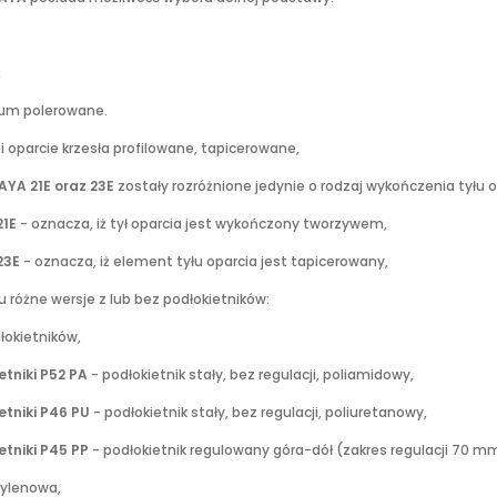
,
um polerowane.
 i oparcie krzesła profilowane, tapicerowane,
AYA 21E oraz 23E
zostały rozróżnione jedynie o rodzaj wykończenia tyłu o
21E
- oznacza, iż tył oparcia jest wykończony tworzywem,
23E
- oznacza, iż element tyłu oparcia jest tapicerowany,
u różne wersje z lub bez podłokietników:
okietników,
etniki P52 PA
- podłokietnik stały, bez regulacji, poliamidowy,
etniki P46 PU
- podłokietnik stały, bez regulacji, poliuretanowy,
etniki P45 PP
- podłokietnik regulowany góra-dół (zakres regulacji 70 m
ylenowa,