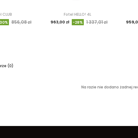
l CLUB
Fotel HELLO! 4L
856,08 zł
963,00 zł
1 337,01 zł
959,0
-30%
-28%
ze (0)
Na razie nie dodano żadnej rec