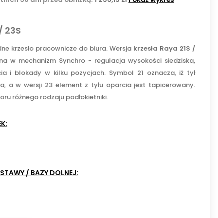
/ 23S
e krzesło pracownicze do biura. Wersja
krzesła Raya 21S /
a w mechanizm Synchro - regulacja wysokości siedziska,
ia i blokady w kilku pozycjach. Symbol 21 oznacza, iż tył
a, a w wersji 23 element z tyłu oparcia jest tapicerowany.
ru różnego rodzaju podłokietniki.
K:
chni
h
STAWY / BAZY DOLNEJ:
eczają
aniem