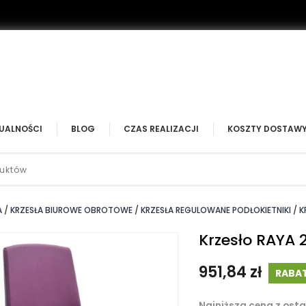
UALNOŚCI
BLOG
CZAS REALIZACJI
KOSZTY DOSTAW
A
KRZESŁA BIUROWE OBROTOWE
KRZESŁA REGULOWANE PODŁOKIETNIKI
K
Krzesło RAYA 2
951,84 zł
RABA
Najniższa cena z osta