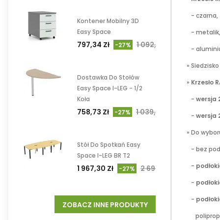
- czarna,
Kontener Mobilny 3D
Easy Space
- metalik
797,34 Zł
1 092,24 Zł
-27%
- alumini
» Siedzisko
Dostawka Do Stołów
»
Krzesło R
Easy Space I-LEG - 1/2
-
wersja 
Koła
758,73 Zł
1 039,35 Zł
-27%
-
wersja 
» Do wybor
Stół Do Spotkań Easy
- bez podł
Space I-LEG BR T2
-
podłoki
1 967,30 Zł
2 694,93 Zł
-27%
-
podłoki
-
podłoki
ZOBACZ INNE PRODUKTY
poliprop