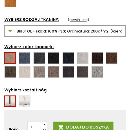
brąz
WYBIERZ RODZAJ TKANINY:
(rozwiń listę)
Wybierz kolor tapicerki
2442
2446
2447
2448
2451
2452
2453
2441
2454
2455
2456
2457
2458
2459
2460
Wybierz kształt nóg
Kwadratowe
Okrągłe
DODAJ DO KOSZYKA

Ilość