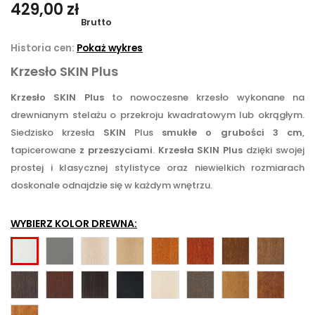
429,00 zł
Brutto
Historia cen:
Pokaż wykres
Krzesło SKIN Plus
Krzesło SKIN Plus
to nowoczesne krzesło wykonane na
drewnianym stelażu o przekroju kwadratowym lub okrągłym.
Siedzisko krzesła
SKIN
Plus
smukłe o grubości 3 cm
,
tapicerowane
z przeszyciami
.
Krzesła
SKIN
Plus
dzięki swojej
prostej i klasycznej stylistyce oraz niewielkich rozmiarach
doskonale odnajdzie się w każdym wnętrzu.
WYBIERZ KOLOR DREWNA:
Szary
Buk
Olcha
Jabłoń
Calvados
Rustikal
Jasny
Biały
naturalny
orzech
Ciemny
Ciemny
Wenge
Czarny
Patyna
Patyna
Dąb
Brąz
orzech
brąz
jasna
czarna
brunat
Jasny