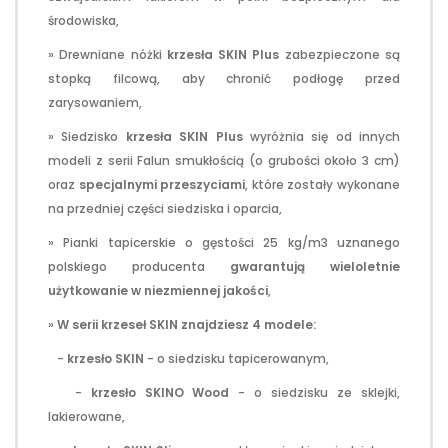
środowiska,
» Drewniane nóżki
krzesła
SKIN
Plus
zabezpieczone są
stopką filcową, aby chronić podłogę przed
zarysowaniem,
» Siedzisko
krzesła
SKIN
Plus
wyróżnia się od innych
modeli z serii Falun smukłością (o grubości około 3 cm)
oraz
specjalnymi przeszyciami
, które zostały wykonane
na przedniej części siedziska i oparcia,
» Pianki tapicerskie o gęstości 25 kg/m3 uznanego
polskiego producenta
gwarantują wieloletnie
użytkowanie w niezmiennej jakości
,
»
W serii krzeseł
SKIN
znajdziesz 4 modele:
-
krzesło
SKIN
- o siedzisku tapicerowanym,
-
krzesło
SKIN
O
Wood
- o siedzisku ze sklejki,
lakierowane,