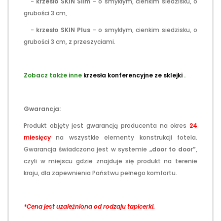
-
krzesło
SKIN
Slim
- o smykłym, cienkim siedzisku, o
grubości 3 cm,
-
krzesło
SKIN
Plus
- o smykłym, cienkim siedzisku, o
grubości 3 cm, z przeszyciami.
.
Zobacz także inne
krzesła konferencyjne ze sklejki
.
.
Gwarancja:
Produkt objęty jest gwarancją producenta
na okres
24
miesięcy
na wszystkie elementy konstrukcji fotela.
Gwarancja świadczona jest w systemie
„door to door”
,
czyli w miejscu gdzie znajduje się produkt na terenie
kraju, dla zapewnienia Państwu pełnego komfortu.
*Cena jest uzależniona od rodzaju tapicerki.