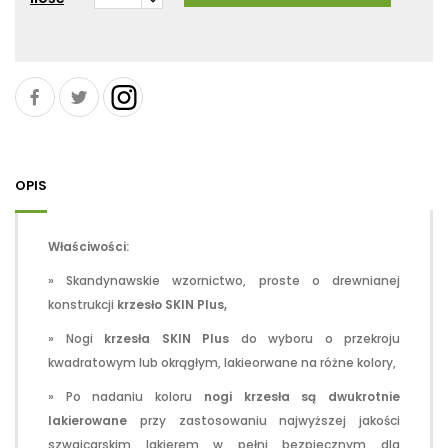
OPIS
Właściwości:
» Skandynawskie wzornictwo, proste o drewnianej
konstrukcji
krzesło SKIN Plus,
» Nogi
krzesła
SKIN
Plus
do wyboru o przekroju
kwadratowym lub okrągłym, lakieorwane na różne kolory,
» Po nadaniu koloru
nogi krzesła są dwukrotnie
lakierowane
przy zastosowaniu najwyższej jakości
szwajcarskim lakierem w pełni bezpiecznym dla