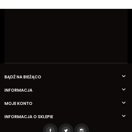

BĄDŹ NA BIEŻĄCO

INFORMACJA

MOJE KONTO

INFORMACJA O SKLEPIE