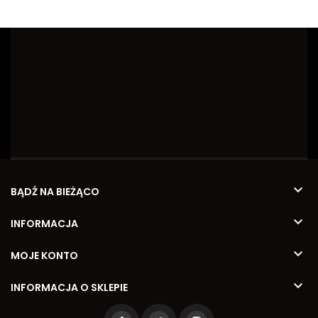

BĄDŹ NA BIEŻĄCO

INFORMACJA

MOJE KONTO

INFORMACJA O SKLEPIE