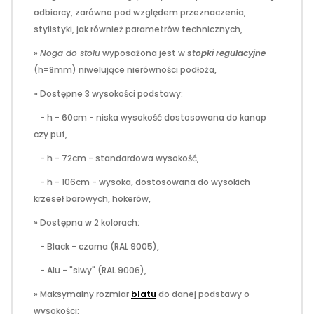
odbiorcy, zarówno pod względem przeznaczenia,
stylistyki, jak również parametrów technicznych,
»
Noga do stołu
wyposażona jest w
stopki regulacyjne
(h=8mm) niwelujące nierówności podłoża,
» Dostępne 3 wysokości podstawy:
- h - 60cm - niska wysokość dostosowana do kanap
czy puf,
- h - 72cm - standardowa wysokość,
- h - 106cm - wysoka, dostosowana do wysokich
krzeseł barowych, hokerów,
» Dostępna w 2 kolorach:
- Black - czarna (RAL 9005),
- Alu - "siwy" (RAL 9006),
» Maksymalny rozmiar
blatu
do danej podstawy o
wysokości: