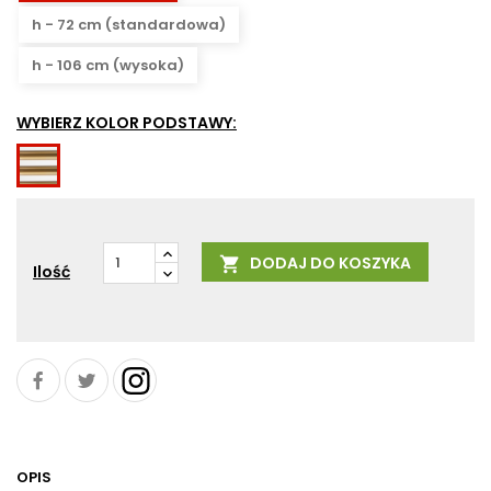
h - 72 cm (standardowa)
h - 106 cm (wysoka)
WYBIERZ KOLOR PODSTAWY:
GE
-
efekt
złota
DODAJ DO KOSZYKA

Ilość
OPIS