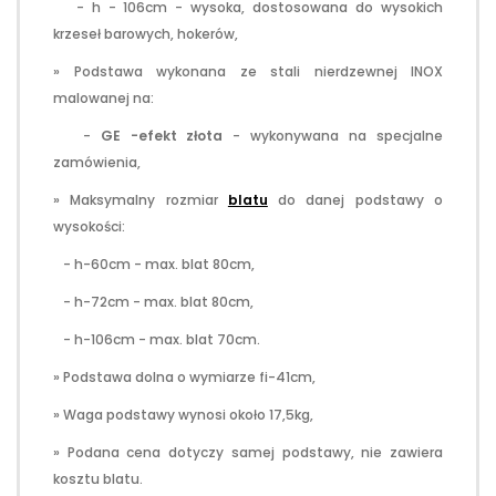
- h - 106cm - wysoka, dostosowana do wysokich
krzeseł barowych, hokerów,
» Podstawa wykonana ze stali nierdzewnej INOX
malowanej na:
-
GE -efekt złota
- wykonywana na specjalne
zamówienia,
» Maksymalny rozmiar
blatu
do danej podstawy o
wysokości:
- h-60cm - max. blat 80cm,
- h-72cm - max. blat 80cm,
- h-106cm - max. blat 70cm.
» Podstawa dolna o wymiarze fi-41cm,
» Waga podstawy wynosi około 17,5kg,
» Podana cena dotyczy samej podstawy, nie zawiera
kosztu blatu.