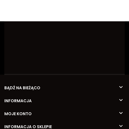

BĄDŹ NA BIEŻĄCO

INFORMACJA

MOJE KONTO

INFORMACJA O SKLEPIE