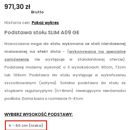
971,30 zł
Brutto
Historia cen:
Pokaż wykres
Podstawa stołu SLIM A09 GE
Nowoczesna
noga do stołu wykonana ze stali nierdzewnej
malowanej na efekt złota
-
(
wykonywana na specjalne
zamówienie
, nie występuje w standardowej ofercie)
.
Podstawę możemy wykonać o 3 wysokościach: 60cm, 72cm
lub 106cm. Podstawa do stołu występuje w wykończeniu
szczotkowanym (satyna). Solidna podstawa do stołu ze
stopkami regulacyjnymi (h=8mm) niwelującymi nierówności
podłoża.
Dolna baza o rozmiarze fi-41cm.
WYBIERZ WYSOKOŚĆ PODSTAWY:
h - 60 cm (niska)