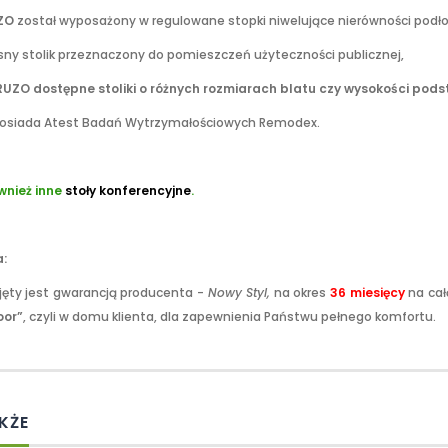
ZO
został wyposażony w regulowane stopki niwelujące nierówności podło
ny stolik przeznaczony do pomieszczeń użyteczności publicznej,
CRUZO dostępne stoliki o różnych rozmiarach blatu czy wysokości pod
 posiada Atest Badań Wytrzymałościowych Remodex.
wnież inne
stoły konferencyjne
.
:
jęty jest gwarancją producenta -
Nowy Styl,
na okres
36 miesięcy
na cał
oor”
, czyli w domu klienta, dla zapewnienia Państwu pełnego komfortu.
KŻE