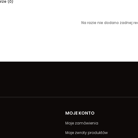
ze (0)
Na razie nie dodano żadnej rec
A
MOJE KONTO
Moje zamówienia
Moje zwroty produktów