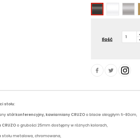
RAL9016
RAL9006
RAL9005
-
ALU
-
-
Biały
-
czarny
siwy
Ilość
i stołu:
sny
stół konferencyjny, kawiarniany CRUZO
o blacie okrągłym fi-80cm,
łu CRUZO
o grubości 25mm dostępny w różnych kolorach,
a stołu metalowa, chromowana,