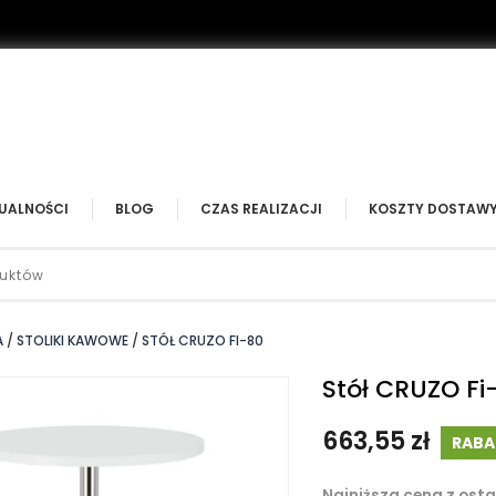
UALNOŚCI
BLOG
CZAS REALIZACJI
KOSZTY DOSTAW
A
STOLIKI KAWOWE
STÓŁ CRUZO FI-80
Stół CRUZO Fi
663,55 zł
RABA
Najniższa cena z osta