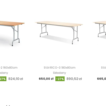
-2 160x80cm
Stół RICO-3 180x80cm
Stó
adany
Składany
824,10 zł
650,00 zł
890,52 zł
665,0
27%
-27%