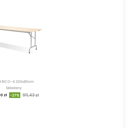
ł RICO-4 200x80cm
Składany
0 zł
911,43 zł
-27%