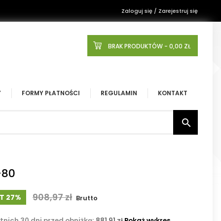
Zaloguj się / Zarejestruj się
BRAK PRODUKTÓW
- 0,00 ZŁ
Y
FORMY PŁATNOŚCI
REGULAMIN
KONTAKT

-80
908,97 zł
T 27%
Brutto
tnich 30 dni przed obniżką:
881,91 zł
Pokaż wykres