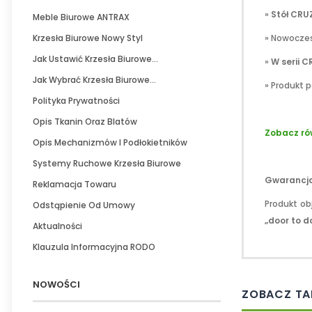
»
Stół CRU
Meble Biurowe ANTRAX
Krzesła Biurowe Nowy Styl
» Nowoczes
Jak Ustawić Krzesła Biurowe...
»
W serii 
Jak Wybrać Krzesła Biurowe...
» Produkt
Polityka Prywatności
.
Opis Tkanin Oraz Blatów
Zobacz ró
Opis Mechanizmów I Podłokietników
.
Systemy Ruchowe Krzesła Biurowe
Gwarancja
Reklamacja Towaru
Produkt ob
Odstąpienie Od Umowy
„door to d
Aktualności
Klauzula Informacyjna RODO
NOWOŚCI
ZOBACZ TA