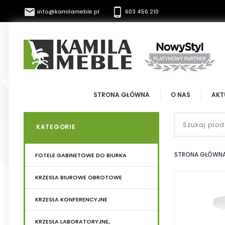


info@kamilameble.pl
603 456 210
STRONA GŁÓWNA
O NAS
AKT
KATEGORIE
STRONA GŁÓWN
FOTELE GABINETOWE DO BIURKA
KRZESŁA BIUROWE OBROTOWE
KRZESŁA KONFERENCYJNE
KRZESŁA LABORATORYJNE,