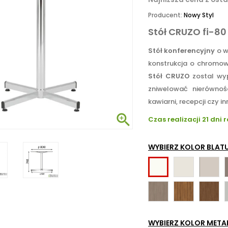
Producent:
Nowy Styl
Stół CRUZO fi-80
Stół konferencyjny
o w
konstrukcja o chromow
Stół CRUZO
zostal wyp
zniwelować nierównośc
kawiarni, recepcji czy 

Czas realizacji 21 dni 
WYBIERZ KOLOR BLATU
MA-
MA-
MA-
MB
NK
BI
MG
NW
LW
-
-
T
-
Grey
Natural
Lincoln
White
Cashme
Biały
Vicenza
Dijon
Walnut
-
grey
WYBIERZ KOLOR META
Oak
Walnut