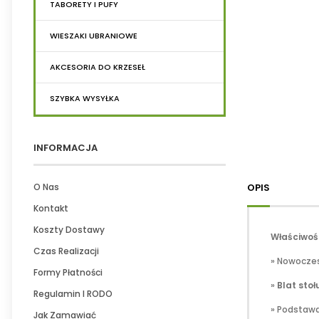
TABORETY I PUFY
WIESZAKI UBRANIOWE
AKCESORIA DO KRZESEŁ
SZYBKA WYSYŁKA
INFORMACJA
O Nas
OPIS
Kontakt
Koszty Dostawy
Właściwośc
Czas Realizacji
» Nowocze
Formy Płatności
»
Blat sto
Regulamin I RODO
» Podstaw
Jak Zamawiać