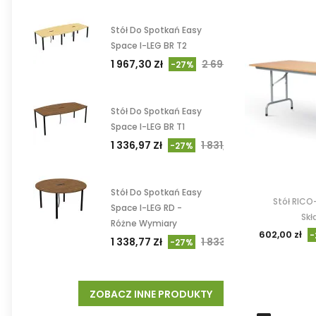
Stół Do Spotkań Easy
Space I-LEG BR T2
1 967,30 Zł
2 694,93 Zł
-27%
Stół Do Spotkań Easy
Space I-LEG BR T1
1 336,97 Zł
1 831,47 Zł
-27%
Stół Do Spotkań Easy
Stół RICO
Space I-LEG RD -
Skł
Różne Wymiary
602,00 zł
-
1 338,77 Zł
1 833,93 Zł
-27%
ZOBACZ INNE PRODUKTY