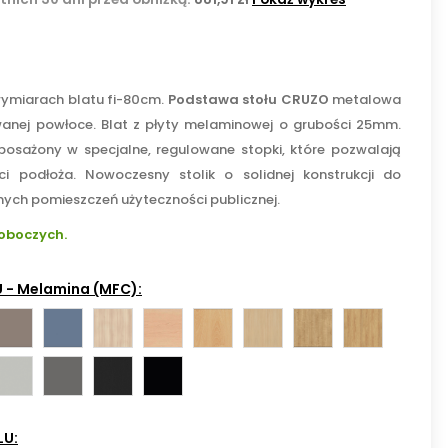
ymiarach blatu fi-80cm.
Podstawa stołu CRUZO
metalowa
anej powłoce. Blat z płyty melaminowej o grubości 25mm.
osażony w specjalne, regulowane stopki, które pozwalają
i podłoża. Nowoczesny stolik o solidnej konstrukcji do
innych pomieszczeń użyteczności publicznej.
roboczych.
 - Melamina (MFC):
MA-
ST
MA-
MA-
MA-
MA-
HO
MA-
BA
Smoke
NJ
NH
MM
ML
Hamilton
NZ
MA-
MA-
CW
MA-
ruffle
Blue
-
-
-
-
Oak
-
MP
MS
Black
CC
re
Grey
Acacia
Maple
Ellmau
Kaisersberg
Natural
-
Graphite
-
Light
(Klon)
Beech
Oak
Hickory
LU:
Platinum
Slate
Black