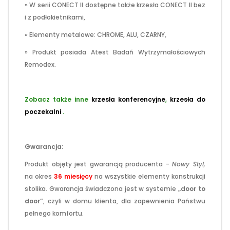
» W serii CONECT II dostępne także krzesła CONECT II bez
i z podłokietnikami,
» Elementy metalowe: CHROME, ALU, CZARNY,
» Produkt posiada Atest Badań Wytrzymałościowych
Remodex.
.
Zobacz także inne
krzesła konferencyjne
,
krzesła do
poczekalni
.
.
Gwarancja:
Produkt objęty jest gwarancją producenta -
Nowy Styl,
na okres
36 miesięcy
na wszystkie elementy konstrukcji
stolika. Gwarancja świadczona jest w systemie
„door to
door”
, czyli w domu klienta, dla zapewnienia Państwu
pełnego komfortu.