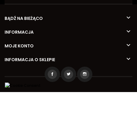

BĄDŹ NA BIEŻĄCO

INFORMACJA

MOJE KONTO

INFORMACJA O SKLEPIE
2026 © Kamila Meble
Wykonanie
www.reinvent.pl