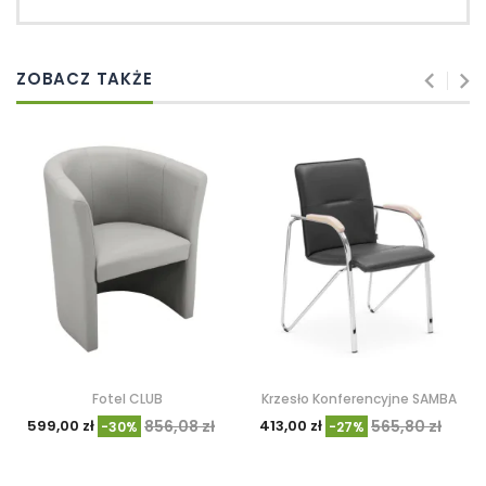
ZOBACZ TAKŻE
Fotel CLUB
Krzesło Konferencyjne SAMBA
599,00 zł
856,08 zł
413,00 zł
565,80 zł
-30%
-27%