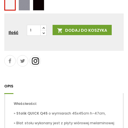
Szary
Czarny
Biały
DODAJ DO KOSZYKA

Ilość
OPIS
Właściwości:
»
Stolik QUICK Q45
o wymiarach 45x45cm h-47cm,
» Blat stołu wykonany jest z płyty wiórowej melaminowej