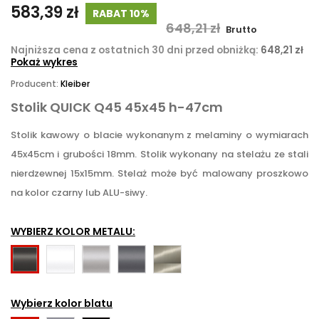
583,39 zł
RABAT 10%
648,21 zł
Brutto
Najniższa cena z ostatnich 30 dni przed obniżką:
648,21 zł
Pokaż wykres
Producent:
Kleiber
Stolik QUICK Q45 45x45 h-47cm
Stolik kawowy o blacie wykonanym z melaminy o wymiarach
45x45cm i grubości 18mm. Stolik wykonany na stelażu ze stali
nierdzewnej 15x15mm. Stelaż może być malowany proszkowo
na kolor czarny lub ALU-siwy.
WYBIERZ KOLOR METALU:
RAL9016
RAL9006
RAL7016
Stal
RAL9005
-
ALU
-
nierdzewna
-
Biały
-
antracyt
czarny
Wybierz kolor blatu
siwy