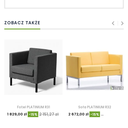
ZOBACZ TAKŻE
Fotel PLATINIUM R31
Sofa PLATINIUM R32
1 829,00 zł
2 151,27 zł
2 672,00 zł
3 143,88 zł
-15%
-15%