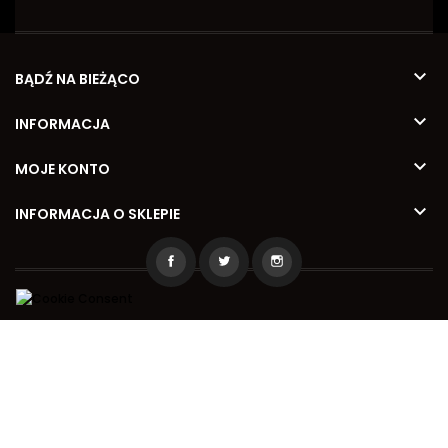

BĄDŹ NA BIEŻĄCO

INFORMACJA

MOJE KONTO

INFORMACJA O SKLEPIE
2026 © Kamila Meble
Wykonanie
www.reinvent.pl