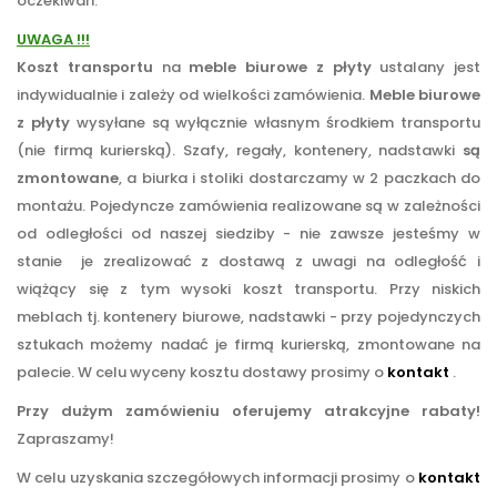
oczekiwań.
UWAGA !!!
Koszt transportu
na
meble biurowe z płyty
ustalany jest
indywidualnie i zależy od wielkości zamówienia.
Meble biurowe
z płyty
wysyłane są wyłącznie własnym środkiem transportu
(nie firmą kurierską). Szafy, regały, kontenery, nadstawki
są
zmontowane
, a biurka i stoliki dostarczamy w 2 paczkach do
montażu. Pojedyncze zamówienia realizowane są w zależności
od odległości od naszej siedziby - nie zawsze jesteśmy w
stanie je zrealizować z dostawą z uwagi na odległość i
wiążący się z tym wysoki koszt transportu. Przy niskich
meblach tj. kontenery biurowe, nadstawki - przy pojedynczych
sztukach możemy nadać je firmą kurierską, zmontowane na
palecie. W celu wyceny kosztu dostawy prosimy o
kontakt
.
Przy dużym zamówieniu oferujemy atrakcyjne rabaty!
Zapraszamy!
W celu uzyskania szczegółowych informacji prosimy o
kontakt