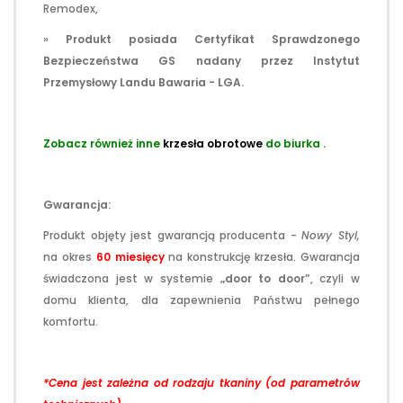
Remodex,
»
Produkt posiada Certyfikat Sprawdzonego
Bezpieczeństwa GS nadany przez Instytut
Przemysłowy Landu Bawaria - LGA.
Zobacz również inne
krzesła obrotowe
do biurka .
Gwarancja:
Produkt objęty jest gwarancją producenta -
Nowy Styl,
na okres
60
miesięcy
na konstrukcję krzesła. Gwarancja
świadczona jest w systemie
„door to door”
, czyli w
domu klienta, dla zapewnienia Państwu pełnego
komfortu.
*Cena jest zależna od rodzaju tkaniny (od parametrów