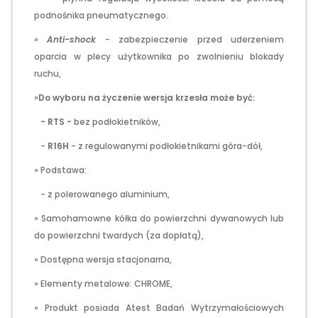
podnośnika pneumatycznego.
»
Anti-shock
- zabezpieczenie przed uderzeniem
oparcia w plecy użytkownika po zwolnieniu blokady
ruchu,
»
Do wyboru na życzenie wersja krzesła może być:
- RTS -
bez podłokietników,
-
R16H
- z regulowanymi podłokietnikami góra-dół,
» Podstawa:
- z polerowanego aluminium,
» Samohamowne kółka do powierzchni dywanowych lub
do powierzchni twardych (za dopłatą),
» Dostępna wersja stacjonarna,
» Elementy metalowe: CHROME,
» Produkt posiada Atest Badań Wytrzymałościowych