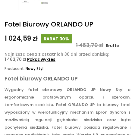
Fotel Biurowy ORLANDO UP
1 024,59 zł
RABAT 30%
1 463,70 zł
Brutto
Najniższa cena z ostatnich 30 dni przed obniżką:
1 463,70 zł
Pokaż wykres
Producent:
Nowy Styl
Fotel biurowy ORLANDO UP
Wygodny
fotel obrotowy ORLANDO UP Nowy Styl
o
ergonomicznie profilowanym oparciu i szerokim,
komfortowym siedzisku
.
Fotel ORLANDO UP
to biurowy fotel
wyposażony w wielofunkcyjny mechanizm Epron Syncron z
możliwością regulacji głębokości siedziska oraz kąta
pochylenia siedziska. Fotel biurowy posiada regulowane i
wygodne podłokietniki jako opcja.
Wersja UP
wyposażona w