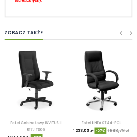
technicznych).
ZOBACZ TAKŻE
Fotel Gabinetowy INVITUS II
Fotel LINEA ST44-POL
R17J TS06
1 233,00 zł
1 688,79 zł
-27%