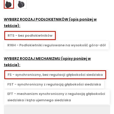
Kółka
Kółka
fi-
fi-
60mm
60mm
WYBIERZ RODZAJ PODŁOKIETNIKÓW (opis poniżej w
do
do
tekście):
powierzchni
powierzchni
twardych
miękkich
RTS - bez podłokietników
ESHH60
ESH60
R16H - Podłokietniki regulowane na wysokość góra-dół
WYBIERZ RODZAJ MECHANIZMU (opisy poniżej w
tekście):
FS - synchroniczny, bez regulacji głębokości siedziska
FST - synchroniczny z regulacją głębokości siedziska
EFT - mechanizm synchroniczny z regulacją głębokości
siedziska i kąta ujemnego siedziska