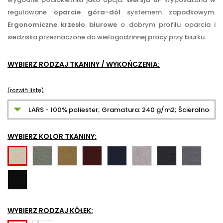
regulowane
oparcie góra-dół
systemem zapadkowym.
Ergonomiczne krzesło biurowe
o dobrym profilu oparcia i
siedziska przeznaczone do wielogodzinnej pracy przy biurku.
WYBIERZ RODZAJ TKANINY / WYKOŃCZENIA:
(rozwiń listę)
WYBIERZ KOLOR TKANINY:
LAR35
LAR45
LAR59
LAR79
LAR82
LAR97
LAR98
LAR07
LAR101
WYBIERZ RODZAJ KÓŁEK: