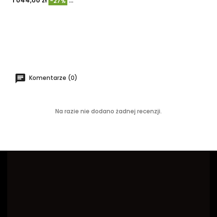
1 044,00 zł
1 430,49 zł
-27%
Komentarze (0)
Na razie nie dodano żadnej recenzji.