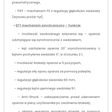
pneumatycznego,
-
FST
- mechanizm FS z regulacją głębokości siedziska
(wysuwu przód-tył),
»
EFT mechanizm synchroniczny – funkcje:
– możliwość swobodnego kołysania się – oparcie
odchylające się synchronicznie z siedziskiem,
– kąt odchylenia oparcia 20˚ zsynchronizowany z
kątem pochylenia siedziska 11˚, w stosunku 2:1,
– możliwość blokady oparcia w 5 pozycjach,
– regulacja siły oporu oparcia za pomocą pokrętła,
– regulacja głębokości siedziska 60 mm,
– regulacja kąta ujemnego siedziska 5°,
– Anti-Shock – zabezpieczenie przed uderzeniem
oparcia w plecy użytkownika po zwolnieniu blokady,
– płynna regulacja wysokości krzesła za pomocą