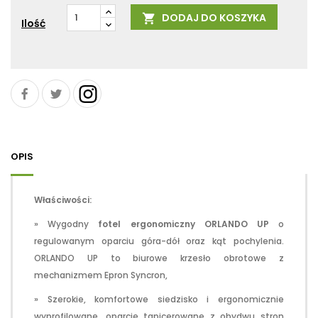
DODAJ DO KOSZYKA

Ilość
OPIS
Właściwości:
» Wygodny
fotel ergonomiczny ORLANDO UP
o
regulowanym oparciu góra-dół oraz kąt pochylenia.
ORLANDO UP to biurowe krzesło obrotowe z
mechanizmem Epron Syncron,
» Szerokie, komfortowe siedzisko i ergonomicznie
wyprofilowane, oparcie tapicerowane z obydwu stron