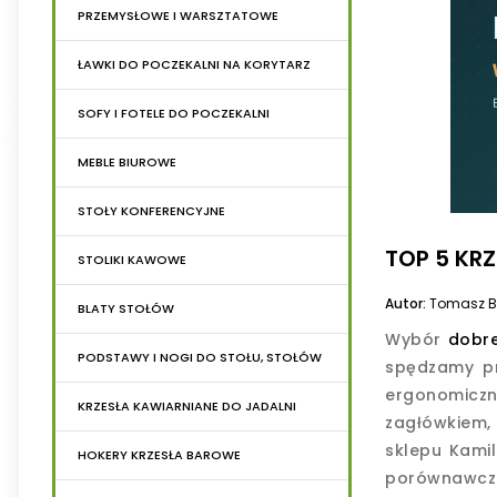
PRZEMYSŁOWE I WARSZTATOWE
ŁAWKI DO POCZEKALNI NA KORYTARZ
SOFY I FOTELE DO POCZEKALNI
MEBLE BIUROWE
STOŁY KONFERENCYJNE
TOP 5 KRZ
STOLIKI KAWOWE
Autor:
Tomasz B
BLATY STOŁÓW
Wybór
dobre
PODSTAWY I NOGI DO STOŁU, STOŁÓW
spędzamy prz
ergonomiczni
KRZESŁA KAWIARNIANE DO JADALNI
zagłówkiem, 
sklepu Kamil
HOKERY KRZESŁA BAROWE
porównawcza