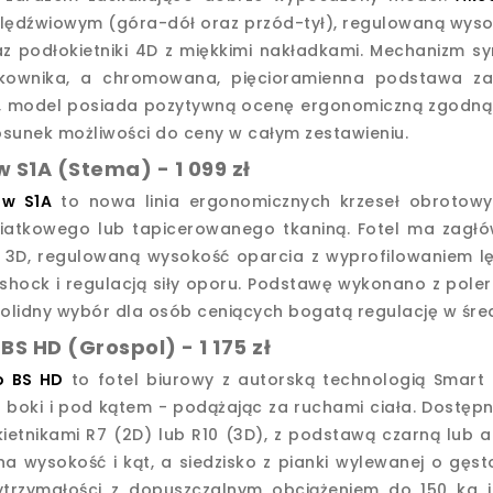
ędźwiowym (góra-dół oraz przód-tył), regulowaną wysoko
raz podłokietniki 4D z miękkimi nakładkami. Mechanizm
tkownika, a chromowana, pięcioramienna podstawa zap
 model posiada pozytywną ocenę ergonomiczną zgodną z
osunek możliwości do ceny w całym zestawieniu.
 S1A (Stema) - 1 099 zł
ew S1A
to nowa linia ergonomicznych krzeseł obrotowy
siatkowego lub tapicerowanego tkaniną. Fotel ma zagłó
ki 3D, regulowaną wysokość oparcia z wyprofilowaniem 
-shock i regulacją siły oporu. Podstawę wykonano z poler
olidny wybór dla osób ceniących bogatą regulację w śr
BS HD (Grospol) - 1 175 zł
o BS HD
to fotel biurowy z autorską technologią Smart 
a boki i pod kątem - podążając za ruchami ciała. Dostępn
kietnikami R7 (2D) lub R10 (3D), z podstawą czarną lub 
 na wysokość i kąt, a siedzisko z pianki wylewanej o gęs
trzymałości z dopuszczalnym obciążeniem do 150 kg i