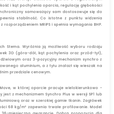
ść i kąt pochylenia oparcia, regulację głębokości
 synchroniczny samoważący sam dostosowuje się do
ewnia stabilność. Co istotne z punktu widzenia
 rozporządzeniem MRiPS i spełnia wymagania BHP.
ch Stema. Wyróżnia ją możliwość wyboru rodzaju
wek 3D (góra-dół, kąt pochylenia oraz przód-tył),
lędźwiowym oraz 3-pozycyjny mechanizm synchro z
owanego aluminium, a z tyłu znalazł się wieszak na
ednim przedziale cenowym.
Move, w której oparcie pracuje wielokierunkowo -
y jest z mechanizmem Synchro Plus w wersji SP1 lub
aluminiową oraz w szerokiej gamie tkanin. Zagłówek
tości 68 kg/m³ zapewnia trwałe profilowanie. Model
 36-miesięczną gwarancję. Dobra propozycja dla