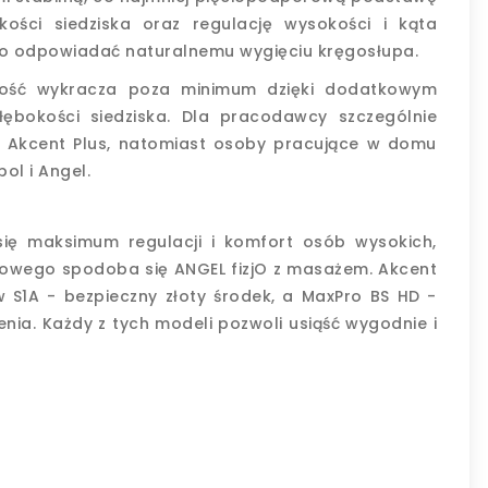
kości siedziska oraz regulację wysokości i kąta
nno odpowiadać naturalnemu wygięciu kręgosłupa.
szość wykracza poza minimum dzięki dodatkowym
ębokości siedziska. Dla pracodawcy szczególnie
k Akcent Plus, natomiast osoby pracujące w domu
l i Angel.
 się maksimum regulacji i komfort osób wysokich,
powego spodoba się ANGEL fizjO z masażem. Akcent
w S1A - bezpieczny złoty środek, a MaxPro BS HD -
nia. Każdy z tych modeli pozwoli usiąść wygodnie i