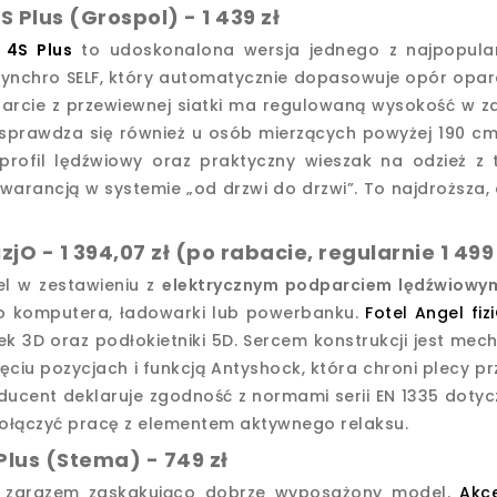
4S Plus (Grospol) - 1 439 zł
 4S Plus
to udoskonalona wersja jednego z najpopular
nchro SELF, który automatycznie dopasowuje opór oparc
parcie z przewiewnej siatki ma regulowaną wysokość w za
sprawdza się również u osób mierzących powyżej 190 cm
profil lędźwiowy oraz praktyczny wieszak na odzież z 
warancją w systemie „od drzwi do drzwi”. To najdroższa,
izjO - 1 394,07 zł (po rabacie, regularnie 1 499
l w zestawieniu z
elektrycznym podparciem lędźwiowy
o komputera, ładowarki lub powerbanku.
Fotel Angel fiz
ek 3D oraz podłokietniki 5D. Sercem konstrukcji jest mech
ęciu pozycjach i funkcją Antyshock, która chroni plecy 
ducent deklaruje zgodność z normami serii EN 1335 dotyc
ołączyć pracę z elementem aktywnego relaksu.
Plus (Stema) - 749 zł
a zarazem zaskakująco dobrze wyposażony model.
Akc