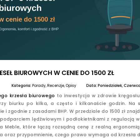
ESEŁ BIUROWYCH W CENIE DO 1500 ZŁ
Kategoria:
Porady, Recenzje, Opisy
Data:
Poniedziałek,
Czerwc
go krzesła biurowego
to inwestycja w zdrowie kręgosł
y biurku po kilka, a często i kilkanaście godzin. Na 
e i zgodnie z zasadami BHP. W przedziale do 1500 zł zn
podparciem lędźwiowym i podłokietnikami z regulacją w k
a Meble, które łączą rozsądną cenę z realną ergonomią.
 oraz przypomnienie, czego prawo wymaga od krzesła d