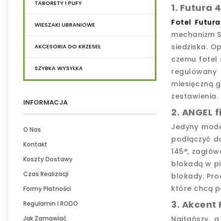
TABORETY I PUFY
1. Futura 
Fotel Futura
WIESZAKI UBRANIOWE
mechanizm Sy
siedziska. O
AKCESORIA DO KRZESEŁ
czemu fotel 
SZYBKA WYSYŁKA
regulowany 
miesięczną g
zestawienia.
INFORMACJA
2. ANGEL f
Jedyny mode
O Nas
podłączyć d
Kontakt
145°, zagłów
Koszty Dostawy
blokadą w pi
Czas Realizacji
blokady. Pro
które chcą p
Formy Płatności
3. Akcent 
Regulamin I RODO
Jak Zamawiać
Najtańszy, 