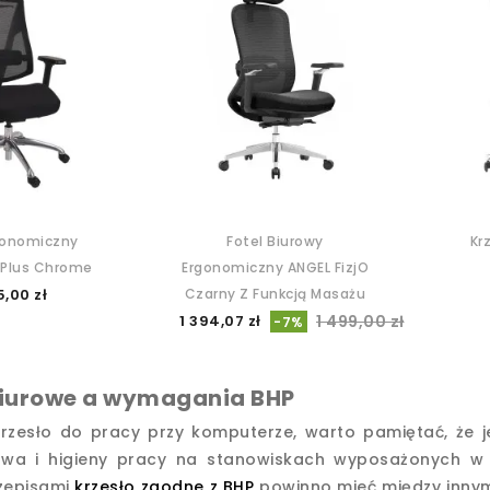
gonomiczny
Fotel Biurowy
Kr
 Plus Chrome
Ergonomiczny ANGEL FizjO
Czarny Z Funkcją Masażu
5,00 zł
1 394,07 zł
1 499,00 zł
-7%
biurowe a wymagania BHP
krzesło do pracy przy komputerze, warto pamiętać, że 
twa i higieny pracy na stanowiskach wyposażonych w
rzepisami
krzesło zgodne z BHP
powinno mieć między innym