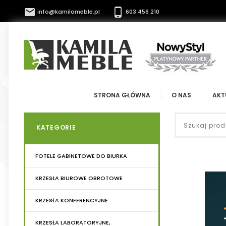


info@kamilameble.pl
603 456 210
STRONA GŁÓWNA
O NAS
AKT
KATEGORIE
FOTELE GABINETOWE DO BIURKA
KRZESŁA BIUROWE OBROTOWE
KRZESŁA KONFERENCYJNE
KRZESŁA LABORATORYJNE,