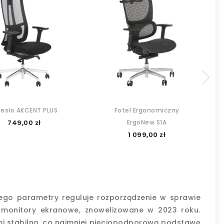
zesło AKCENT PLUS
Fotel Ergonomiczny
ErgoNew S1A
749,00 zł
1 099,00 zł
jego parametry reguluje rozporządzenie w sprawie
 monitory ekranowe, znowelizowane w 2023 roku.
i stabilną, co najmniej pięciopodporową podstawę