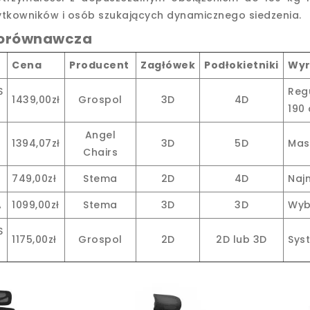
ytkowników i osób szukających dynamicznego siedzenia.
porównawcza
Cena
Producent
Zagłówek
Podłokietniki
Wyr
S
Reg
1439,00zł
Grospol
3D
4D
190
Angel
1394,07zł
3D
5D
Mas
Chairs
749,00zł
Stema
2D
4D
Naj
A
1099,00zł
Stema
3D
3D
Wybó
S
1175,00zł
Grospol
2D
2D lub 3D
Sys