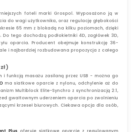
niejszych foteli marki Grospol. Wyposażono ją w
ia do wagi użytkownika, oraz regulację głębokości
kresie 65 mm z blokadą na kilku poziomach, dzięki
. Do tego dochodzą podłokietniki 4D, zagłówek 3D,
tyłu oparcia. Producent obejmuje konstrukcję 36-
 ale i najbardziej rozbudowana propozycja z całego
 zł)
m
i funkcją masażu zasilaną przez USB - można go
iO
ma siatkowe oparcie z nylonu, odchylenie aż do
anizm Multiblock Elite-Synchro z synchronizacją 2:1,
przed gwałtownym uderzeniem oparcia po zwolnieniu
zącymi krzeseł biurowych. Ciekawa opcja dla osób,
ent Plus
oferuje siatkowe oparcie z regulowanym