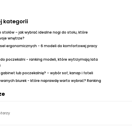
j kategorii
stołów – jak wybrać idealne nogi do stołu, które
woje wnętrze?
eseł ergonomicznych - 6 modeli do komfortowej pracy
do poczekalni - ranking modeli, które wytrzymają lata
a
 gabinet lub poczekalnię? – wybór sof, kanap i foteli
owanych biurek - które naprawdę warto wybrać? Ranking
ze
tarzy