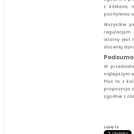
z kółkami, 
pochylenia o
Wszystkie p
regulacjom 
istotny jes
docenią dyna
Podsumo
W przedziale
najlepszym w
Plus to z ko
propozycja d
zgodnie z za
Lubię to