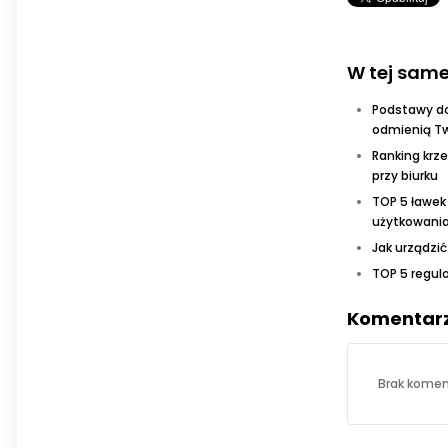
W tej same
Podstawy do 
odmienią T
Ranking krz
przy biurku
TOP 5 ławek 
użytkowani
Jak urządzić
TOP 5 regul
Komentar
Brak komen