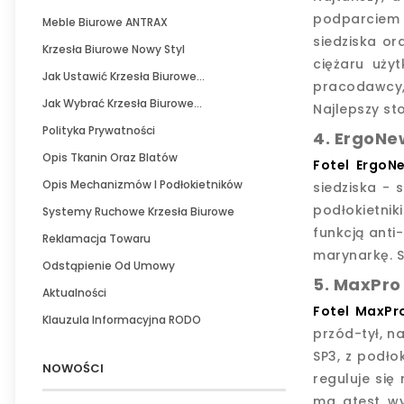
podparciem l
Meble Biurowe ANTRAX
siedziska o
Krzesła Biurowe Nowy Styl
ciężaru uży
Jak Ustawić Krzesła Biurowe...
pracodawcy,
Jak Wybrać Krzesła Biurowe...
Najlepszy st
Polityka Prywatności
4. ErgoNew
Opis Tkanin Oraz Blatów
Fotel ErgoN
Opis Mechanizmów I Podłokietników
siedziska - 
podłokietni
Systemy Ruchowe Krzesła Biurowe
funkcją anti
Reklamacja Towaru
marynarkę. S
Odstąpienie Od Umowy
5. MaxPro 
Aktualności
Fotel MaxPr
Klauzula Informacyjna RODO
przód-tył, n
SP3, z podło
NOWOŚCI
reguluje się
ma atest wy