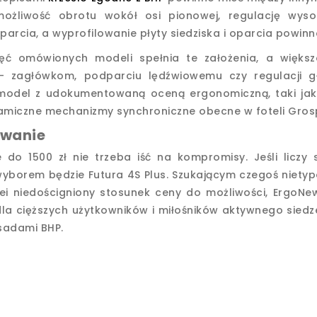
możliwość obrotu wokół osi pionowej, regulację wyso
parcia, a wyprofilowanie płyty siedziska i oparcia powi
ięć omówionych modeli spełnia te założenia, a więk
- zagłówkom, podparciu lędźwiowemu czy regulacji gł
t model z udokumentowaną oceną ergonomiczną, taki ja
miczne mechanizmy synchroniczne obecne w foteli Grospo
wanie
 do 1500 zł nie trzeba iść na kompromisy. Jeśli liczy
yborem będzie Futura 4S Plus. Szukającym czegoś niety
lei niedościgniony stosunek ceny do możliwości, ErgoNe
la cięższych użytkowników i miłośników aktywnego siedze
sadami BHP.