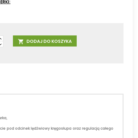
ERKI:
DODAJ DO KOSZYKA

rka,
ie pod odcinek lędźwiowy kręgosłupa oraz regulacją całego