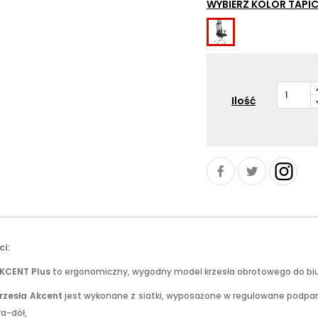
WYBIERZ KOLOR TAPIC
Czarny
Ilość
i:
AKCENT Plus
to ergonomiczny, wygodny model krzesła obrotowego do biu
rzesła Akcent
jest wykonane z siatki, wyposażone w regulowane podparc
ra-dół,