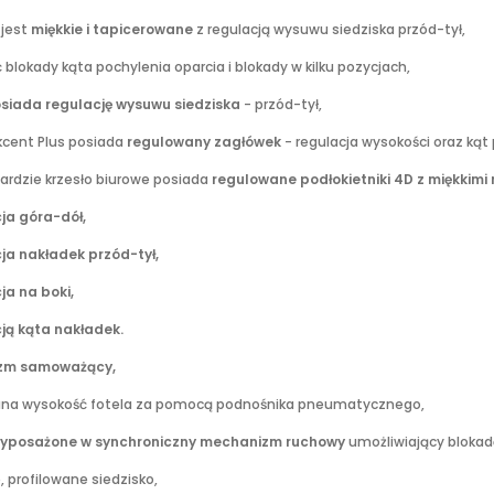
 jest
miękkie i tapicerowane
z regulacją wysuwu siedziska przód-tył,
 blokady kąta pochylenia oparcia i blokady w kilku pozycjach,
siada regulację wysuwu siedziska
- przód-tył,
Akcent Plus posiada
regulowany zagłówek
- regulacja wysokości oraz kąt
ardzie krzesło biurowe posiada
regulowane podłokietniki 4D z miękkimi 
ja góra-dół,
ja nakładek przód-tył,
a na boki,
ją kąta nakładek.
zm samoważący,
ana wysokość fotela za pomocą podnośnika pneumatycznego,
wyposażone w synchroniczny mechanizm ruchowy
umożliwiający blokad
, profilowane siedzisko,