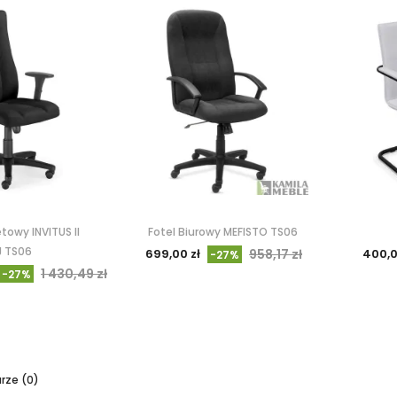
towy INVITUS II
Fotel Biurowy MEFISTO TS06
J TS06
699,00 zł
958,17 zł
400,0
-27%
1 430,49 zł
-27%
ze (0)