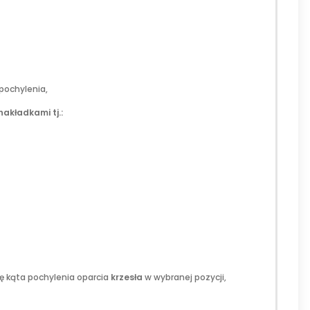
 pochylenia,
nakładkami tj.:
ę kąta pochylenia oparcia
krzesła
w wybranej pozycji,