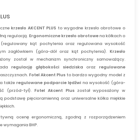
PLUS
iczne
krzesło AKCENT PLUS
to wygodne krzesło obrotowe o
łną regulacją.
Ergonomiczne krzesło obrotowe
na kółkach o
 (regulowany kąt pochylenia oraz regulowana wysokość
ym zagłówkiem (góra-dół oraz kąt pochylenia).
Krzesło
ony został w mechanizm synchroniczny samoważący.
ada
regulację głębokości siedziska
oraz
regulowane
łaszczyznach.
Fotel Akcent Plus
to bardzo wygodny model z
da także
regulowane podparcie lędźwi
na wysokość (góra-
ść (przód-tył).
Fotel Akcent Plus
został wyposażony w
podstawę pięcioramienną oraz uniwersalne kółka miękkie
iękkich.
ytywną ocenę ergonomiczną, zgodną z rozporządzeniem
ze wymagania BHP.