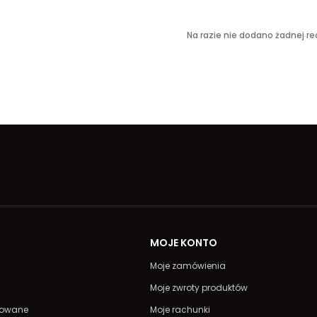
Na razie nie dodano żadnej rec
A
MOJE KONTO
Moje zamówienia
Moje zwroty produktów
powane
Moje rachunki