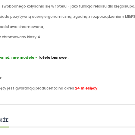
 swobodnego kołysania się w fotelu - jako funkcja relaksu dla kręgosłupa
siada pozytywną ocenę ergonomiczną, zgodną z rozporządzeniem MRiPS
a podstawa chromowana,
k chromowany klasy 4.
wnież inne modele -
fotele biurowe
.
:
jęty jest gwarancją producenta na okres
24
miesięcy.
KŻE