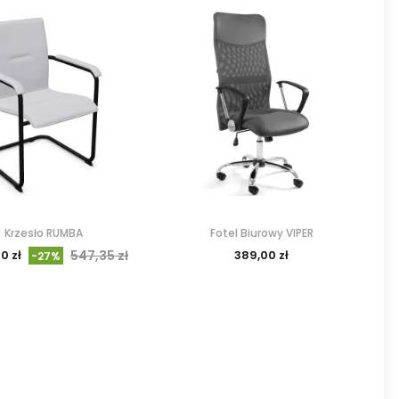
Krzesło RUMBA
Fotel Biurowy VIPER
0 zł
547,35 zł
389,00 zł
-27%