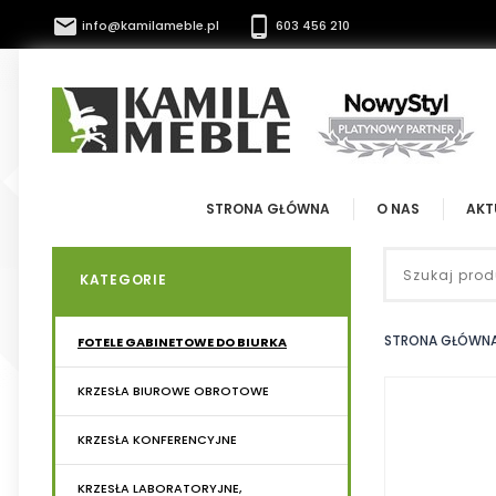


info@kamilameble.pl
603 456 210
STRONA GŁÓWNA
O NAS
AKT
KATEGORIE
STRONA GŁÓWN
FOTELE GABINETOWE DO BIURKA
KRZESŁA BIUROWE OBROTOWE
KRZESŁA KONFERENCYJNE
KRZESŁA LABORATORYJNE,