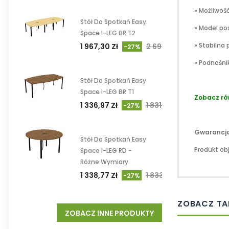
» Możliwość
Stół Do Spotkań Easy
» Model po
Space I-LEG BR T2
» Stabiln
1 967,30 Zł
2 694,93 Zł
-27%
» Podnośni
Stół Do Spotkań Easy
Space I-LEG BR T1
Zobacz ró
1 336,97 Zł
1 831,47 Zł
-27%
Gwarancja
Stół Do Spotkań Easy
Produkt ob
Space I-LEG RD -
Różne Wymiary
1 338,77 Zł
1 833,93 Zł
-27%
ZOBACZ TA
ZOBACZ INNE PRODUKTY