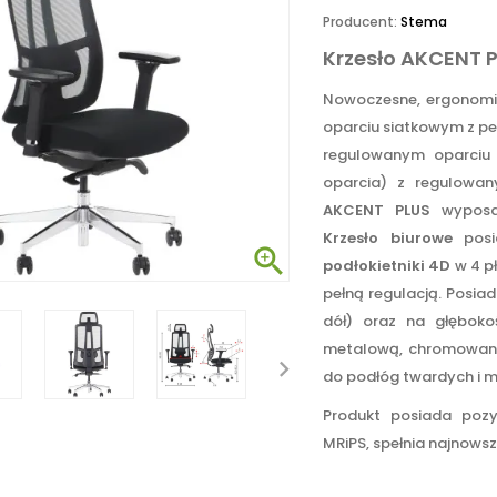
Producent:
Stema
Krzesło AKCENT 
Nowoczesne, ergonom
oparciu siatkowym z pe
regulowanym oparciu
oparcia) z regulowan
AKCENT PLUS
wyposaż
Krzesło biurowe
posi

podłokietniki 4D
w 4 p
pełną regulacją. Posia
dół) oraz na głęboko
metalową, chromowaną 
do podłóg twardych i m
Produkt posiada poz
MRiPS, spełnia najnows