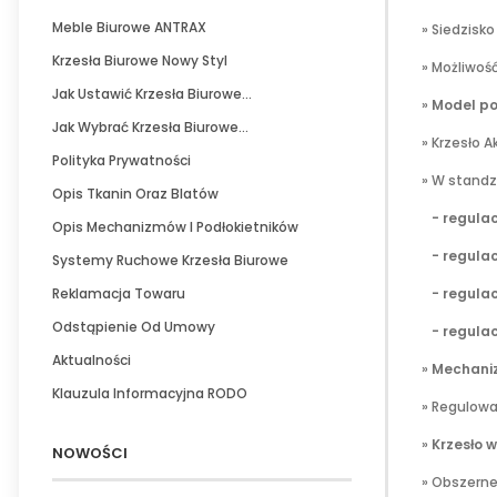
Meble Biurowe ANTRAX
» Siedzisko
Krzesła Biurowe Nowy Styl
» Możliwość
Jak Ustawić Krzesła Biurowe...
»
Model po
Jak Wybrać Krzesła Biurowe...
» Krzesło 
Polityka Prywatności
» W standz
Opis Tkanin Oraz Blatów
- regulac
Opis Mechanizmów I Podłokietników
- regulac
Systemy Ruchowe Krzesła Biurowe
Reklamacja Towaru
- regulacj
Odstąpienie Od Umowy
- regulac
Aktualności
»
Mechani
Klauzula Informacyjna RODO
» Regulow
»
Krzesło 
NOWOŚCI
» Obszerne