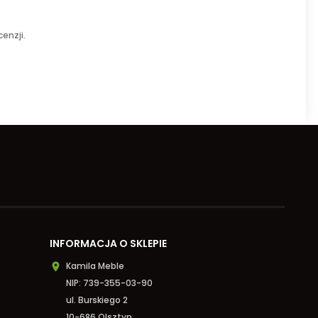
enzji.
INFORMACJA O SKLEPIE
Kamila Meble

NIP: 739-355-03-90
ul. Burskiego 2
10-686 Olsztyn