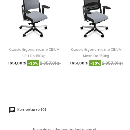
Krzesło Ergonomiczne XILIUM
Krzesło Ergonomiczne XILIUM
UPH Do 150kg
Mesh Do 150kg
1 651,00 zł
2 357,91 zł
1 651,00 zł
2 357,91 zł
-30%
-30%
Komentarze (0)
Na razie nie dodano żadnej recenzji.