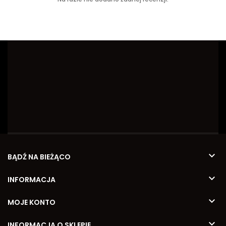

BĄDŹ NA BIEŻĄCO

INFORMACJA

MOJE KONTO

INFORMACJA O SKLEPIE