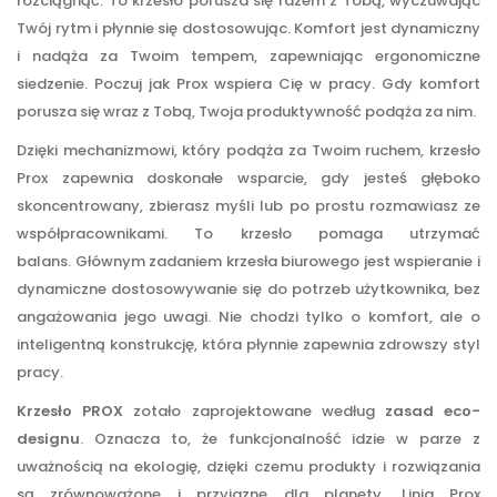
rozciągnąć. To krzesło porusza się razem z Tobą, wyczuwając
Twój rytm i płynnie się dostosowując. Komfort jest dynamiczny
i nadąża za Twoim tempem, zapewniając ergonomiczne
siedzenie. Poczuj jak Prox wspiera Cię w pracy. Gdy komfort
porusza się wraz z Tobą, Twoja produktywność podąża za nim.
Dzięki mechanizmowi, który podąża za Twoim ruchem, krzesło
Prox zapewnia doskonałe wsparcie, gdy jesteś głęboko
skoncentrowany, zbierasz myśli lub po prostu rozmawiasz ze
współpracownikami. To krzesło pomaga utrzymać
balans. Głównym zadaniem krzesła biurowego jest wspieranie i
dynamiczne dostosowywanie się do potrzeb użytkownika, bez
angażowania jego uwagi. Nie chodzi tylko o komfort, ale o
inteligentną konstrukcję, która płynnie zapewnia zdrowszy styl
pracy.
Krzesło PROX
zotało zaprojektowane według
zasad eco-
designu
. Oznacza to, że funkcjonalność idzie w parze z
uważnością na ekologię, dzięki czemu produkty i rozwiązania
są zrównoważone i przyjazne dla planety. Linia Prox