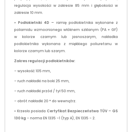
regulacja wysokości w zakresie 85 mm i głębokości w
zakresie 10 mm.
»
Podłokietniki 4D –
ramię podłokietnika wykonane z
poliamidu wzmocnionego włóknem szklanym (PA + GF)
w kolorze czarnym lub jasnoszarym, nakładka
podłokietnika wykonana z miękkiego poliuretanu w
kolorze czarnym lub szarym.
Zakres regulacji podłokietników:
– wysokość 105 mm,
– ruch nakładki na boki 25 mm,
– ruch nakładki przód / tył 50 mm,
– obrót nakładki 20 ° do wewnątrz.
» Krzesło posiada
Certyfikat Bezpieczeństwa TÜV – GS
130 kg
– norma EN 1335 –1 (typ A), EN 1335 – 2.