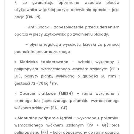
°, co gwarantuje optymalne wsparcie pleców
użytkownika w każdej pozycji odchylenia oparcia – jako
opcja (ERN-IN),
– Anti-Shock – zabezpieczenie przed uderzeniem
oparcia w plecy użytkownika po zwolnieniu blokady,
– płynna regulacja wysokości krzesła za pomocą
podnośnika pneumatycznego.
»
Siedzisko tapicerowane
– szkielet wykonany z
polipropylenu wzmocnionego włóknem szklanym (PP +
GF), pokryty pianką wylewaną o grubości 50 mm i
gęstości 72 –76 kg / m³.
»
Oparcie siatkowe (MESH)
– rama wykonana z
czarnego lub jasnoszarego poliamidu wzmocnionego
włóknem szklanym (PA + GF).
»
Manualne podparcie lędźwi –
wykonane z poliamidu
wzmocnionego włóknem szklanym (PA + GF) oraz
polipropylenu (PP) – kolor dopasowany do ramy oparcia,