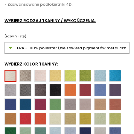
- Zaawansowane podłokietniki 4D.
WYBIERZ RODZAJ TKANINY / WYKOŃCZENIA:
(rozwiń listę)
WYBIERZ KOLOR TKANINY:
CSE02
CSE19
CSE03
CSE07
CSE16
CSE20
CSE10
CSE01
CSE11
CSE13
CSE21
CSE14
CSE05
CSE06
CSE08
CSE09
CSE12
CSE15
CSE17
CSE18
CSE23
CSE24
CSE25
CSE26
CSE27
CSE28
CSE29
CSE30
CSE31
CSE32
CSE33
CSE34
CSE35
CSE36
CSE37
CSE38
CSE39
CSE40
CSE41
CSE42