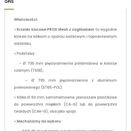
OPIS
Właściwości:
»
Krzesło biurowe PROX Mesh z zagłówkiem
to wygodne
krzesło na kółkach o oparciu siatkowym i tapicerowanym
siedzisku,
» Podstawy:
– Ø 735 mm pięcioramienna poliamidowa w kolorze
czarnym (TS38),
– Ø 735 mm pięcioramienna z aluminium
polerowanego (ST65-POL).
» Kółka Ø 60 mm samohamowne, jasnoszare plastikowe
do powierzchni miękkich (CA-G) lub do powierzchni
twardych (CAH-G), oba jako opcja.
»
Mechanizmy do wyboru: