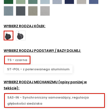
CSE43
CSE44
CSE45
CSE46
WYBIERZ RODZAJ KÓŁEK:
Kółka
Kółka
fi-
fi-
60mm
60mm
WYBIERZ RODZAJ PODSTAWY / BAZY DOLNEJ:
do
do
powierzchni
powierzchni
TS - czarna
twardych
miękkich
ST-POL - z polerowanego aluminium
ESHH60
ESH60
WYBIERZ RODZAJ MECHANIZMU (opisy poniżej w
tekście):
SA3-IN - Synchroniczny samoważący, regulacja
głębokości siedziska