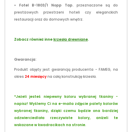
»
Fotel B-1803/1 Nopp Tap.
przeznaczone są do
prestiżowych przestrzeni hoteli czy eleganckich
restauracji oraz do domowych wnętrz.
Zobacz również inne
krzesła drewniane
.
Gwarancja:
Produkt objęty jest gwarancją producenta - FAMEG
,
na
okres
24 miesięcy
na całą konstrukcję krzesła.
*Jeżeli jesteś niepewny koloru wybranej tkaniny -
napisz! Wyślemy Ci na e-maila zdjęcie palety kolorów
wybranej tkaniny, dzięki czemu będzie ona bardziej
odzwierciedlała rzeczywiste kolory, aniżeli te
wskazane w kwadracikach na stronie.