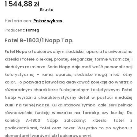
1 544,88 zł
Brutto
Historia cen:
Pokaż wykres
Producent:
Fameg
Fotel B-1803/1 Nopp Tap.
Fotel Nopp
o tapicerowanym siedzisku i oparciu to uniwersalne
krzesła i fotele o lekkiej, prostej, eleganckiej formie wzorniczej i
niedużym rozmiarze. Seria Nopp daje możliwość personalizacji
kolorystycznej – rama, oparcie, siedzisko mogą mieć różny
kolor. To pozwala z łatwością dedykować kolekcję do wnętrz o
różnorodnym charakterze funkcjonalnym i estetycznym.
Fotel
Nopp
wyróżnia charakterystyczny detal w postaci
niedużej
kulki na tylnej nodze
. Kulka stanowi symbol całej serii pełniąc
równocześnie funkcję
wieszaka na torebkę
czy kurtkę. Do
kolekcji A-1803 Nopp zaliczamy: krzesło, fotel z
podłokietnikami, fotel oraz hoker. Wszystko to do wyboru z
elementami twardymi lub tapicerowanymi.