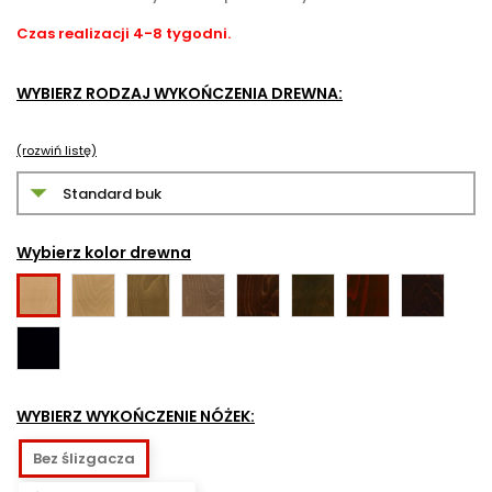
Czas realizacji 4-8 tygodni.
WYBIERZ RODZAJ WYKOŃCZENIA DREWNA:
(rozwiń listę)
Wybierz kolor drewna
Miodowy
Rustykalny
Orzech
Orzech
Orzech
Koniak
Wenge
Buk
02
06
mleczny
04
ciemny
05
09
naturalny
Czarna
07
08
01
bejca
10
WYBIERZ WYKOŃCZENIE NÓŻEK:
Bez ślizgacza