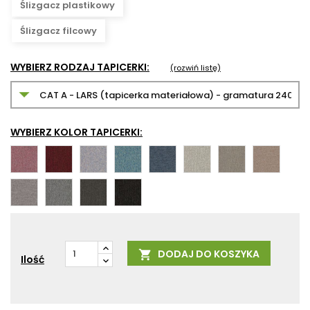
Ślizgacz plastikowy
Ślizgacz filcowy
WYBIERZ RODZAJ TAPICERKI:
(rozwiń listę)
WYBIERZ KOLOR TAPICERKI:
Lars
Lars
Lars
Lars
Lars
Lars
Lars
Lars
27
59
73
75
77
81
88
89
Lars
Lars
Lars
Lars
92
98
99
100
DODAJ DO KOSZYKA

Ilość