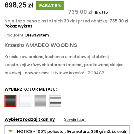
698,25 zł
RABAT 5%
735,00 zł
Brutto
Najniższa cena z ostatnich 30 dni przed obniżką:
735,00 zł
Pokaż wykres
Producent:
Drewsystem
Krzesło AMADEO WOOD NS
Krzesło kawiarniane, kuchenne o metalowej, stabilnej
konstrukcji w różnych kolorach i mocnej, profilowanej sklejce
bukowej - nowoczesne i stylowe krzesło! - ZOBACZ!
WYBIERZ KOLOR METALU:
RAL9016
RAL9006
Chromowany
RAL9005
-
ALU
(błyszczący)
-
Biały
-
czarny
Wybierz rodzaj tkaniny
(rozwiń listę)
siwy