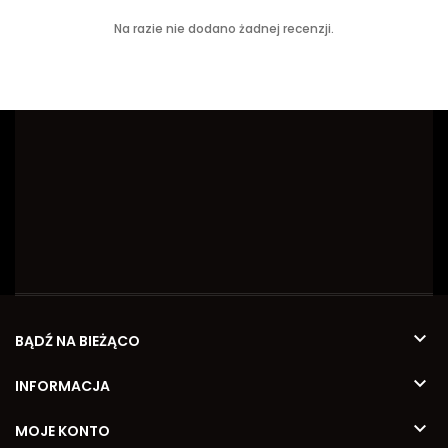
Na razie nie dodano żadnej recenzji.

BĄDŹ NA BIEŻĄCO

INFORMACJA

MOJE KONTO