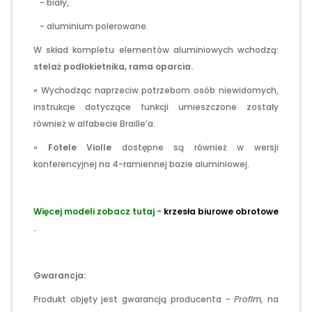
- biały,
- aluminium polerowane.
W skład kompletu elementów aluminiowych wchodzą:
stelaż podłokietnika, rama oparcia.
» Wychodząc naprzeciw potrzebom osób niewidomych,
instrukcje dotyczące funkcji umieszczone zostały
również w alfabecie Braille’a.
»
Fotele Violle
dostępne są również w wersji
konferencyjnej na 4-ramiennej bazie aluminiowej.
Więcej modeli zobacz tutaj -
krzesła biurowe obrotowe
.
Gwarancja:
Produkt objęty jest gwarancją producenta -
Profim,
na