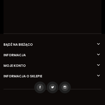

BĄDŹ NA BIEŻĄCO

INFORMACJA

MOJE KONTO

INFORMACJA O SKLEPIE