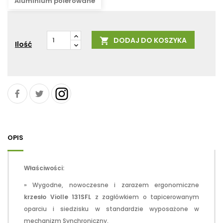
Aluminium polerowane
DODAJ DO KOSZYKA

Ilość
OPIS
Właściwości:
» Wygodne, nowoczesne i zarazem ergonomiczne
krzesło Violle 131SFL
z zagłówkiem o tapicerowanym
oparciu i siedzisku w standardzie wyposażone w
mechanizm Synchroniczny,