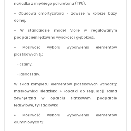
nakładka z miękkiego poliuretanu (TPU).
» Obudowa amortyzatora - zawsze w kolorze bazy
dolnej,
» W standardzie model Violle w
regulowanym
podparciem lędźwi
na wysokość i głębokość,
» Możliwość wyboru wybarwienia elementów
plastikowych tj.:
- czarny,
- jasnoszary.
W skład kompletu elementów plastikowych wchodzą:
maskownica siedziska + łopatki do regulacji, rama
zewnętrzna w oparciu siatkowym, podparcie
lędźwiowe, tył zagłówka.
» Możliwość wyboru wybarwienia elementów
aluminiowych tj.: