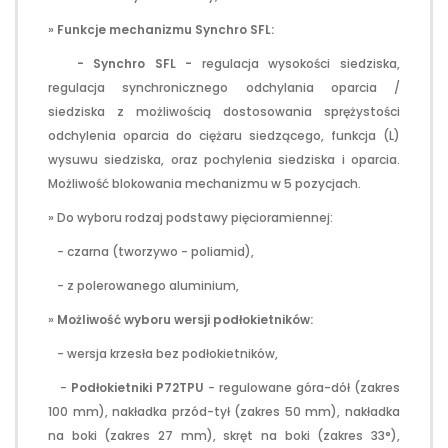
»
Funkcje mechanizmu Synchro SFL:
-
Synchro SFL -
regulacja wysokości siedziska,
regulacja synchronicznego odchylania oparcia /
siedziska z możliwością dostosowania sprężystości
odchylenia oparcia do ciężaru siedzącego, funkcja (L)
wysuwu siedziska, oraz pochylenia siedziska i oparcia.
Możliwość blokowania mechanizmu w 5 pozycjach.
» Do wyboru rodzaj podstawy pięcioramiennej:
- czarna (tworzywo - poliamid),
- z polerowanego aluminium,
»
Możliwość wyboru wersji podłokietników:
- wersja krzesła bez podłokietników,
-
Podłokietniki P72TPU
- regulowane góra-dół (zakres
100 mm), nakładka przód-tył (zakres 50 mm), nakładka
na boki (zakres 27 mm), skręt na boki (zakres 33°),