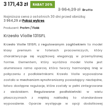
3 171,43 zł
RABAT 20%
3 964,29 zł
Brutto
Najniższa cena z ostatnich 30 dni przed obniżką:
3 964,29 zł
Pokaż wykres
Producent:
Profim / Flokk
Krzesło Violle 131SFL
Krzesło Violle 131SFL z regulowanym zagłówkiem
to model
klasy premium w fotelach pracowniczych, który
charakteryzuje się wyjątkową elegancją w przemyślanej
formie. Elementem, który wyróżnia model Violle jest
aluminiowa rama oparcia, która tworzy harmonijną linię w
połączeniu z podłokietnikami. Krzesło Violle wyposażone
zostało w
mechanizm synchroniczny
posiadający niezbędne,
łatwo dostępne regulacje, które zostały w pełni zintegrowane
z siedziskiem.
Regulowane podłokietniki
w wielu
płaszczyznach z miękką nakładką to standardowe
wyposażenie. Oparcie występuje w opcji dodatkowej