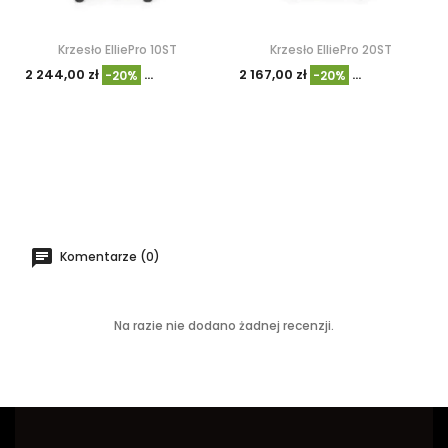
Krzesło ElliePro 10ST
Krzesło ElliePro 20ST
2 244,00 zł
2 804,40 zł
2 167,00 zł
2 708,46 zł
-20%
-20%
Komentarze (0)
Na razie nie dodano żadnej recenzji.