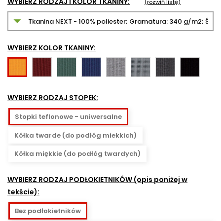
WYBIERZ RODZAJ I KOLOR TKANINY:
(rozwiń listę)
WYBIERZ KOLOR TKANINY:
NX-
NX-
NX-
NX-
NX-
NX-
NX-
NX-
7
11
15
10
12
14
16
1
-
-
-
-
-
-
-
-
WYBIERZ RODZAJ STOPEK:
bordowy
ciemnozielony
granatowy
szary
szaro-
grafitowy
czarny
żółty
czarna
Stopki teflonowe - uniwersalne
kratka
Kółka twarde (do podłóg miekkich)
Kółka miękkie (do podłóg twardych)
WYBIERZ RODZAJ PODŁOKIETNIKÓW (opis poniżej w
tekście):
Bez podłokietników