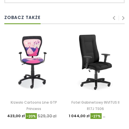
ZOBACZ TAKŻE
Krzesło Cartoons Line GTP
Fotel Gabinetowy INVITUS II
Princess
R17J TS06
423,00 zł
529,30 zł
1 044,00 zł
1 430,49 zł
-20%
-27%